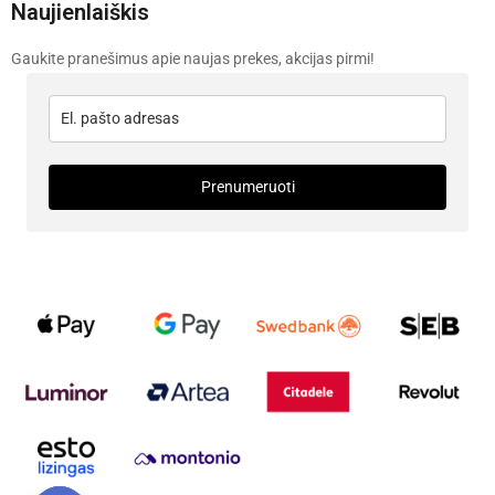
Naujienlaiškis
Gaukite pranešimus apie naujas prekes, akcijas pirmi!
Prenumeruoti