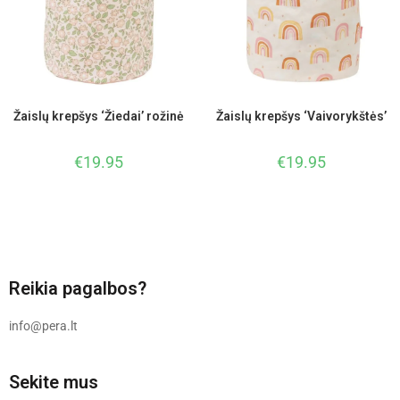
Žaislų krepšys ‘Žiedai’ rožinė
Žaislų krepšys ‘Vaivorykštės’
€
19.95
€
19.95
Reikia pagalbos?
info@pera.lt
Sekite mus