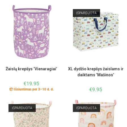
IŠPARDUOTA
Žaislų krepšys ‘Vienaragiai’
XL dydžio krepšys žaislams ir
daiktams ‘Mašinos’
€
19.95
€
9.95
📦 Išsiuntimas per 3–10 d. d.
IŠPARDUOTA
IŠPARDUOTA