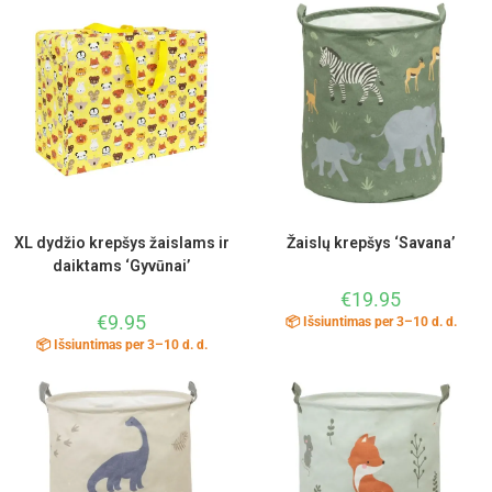
XL dydžio krepšys žaislams ir
Žaislų krepšys ‘Savana’
daiktams ‘Gyvūnai’
€
19.95
€
9.95
📦 Išsiuntimas per 3–10 d. d.
📦 Išsiuntimas per 3–10 d. d.