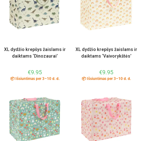
XL dydžio krepšys žaislams ir
XL dydžio krepšys žaislams ir
daiktams ‘Dinozaurai’
daiktams ‘Vaivorykštės’
€
9.95
€
9.95
📦 Išsiuntimas per 3–10 d. d.
📦 Išsiuntimas per 3–10 d. d.