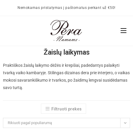
Nemokamas pristatymas į paštomatus perkant už €50!
Žaislų laikymas
Praktiškos žaislų laikymo dėžės ir krepšiai, padedantys palaikyti
tvarką vaiko kambaryje. Stilingas dizainas dera prie interjero, o vaikas
mokosi savarankiškumo ir tvarkos, po žaidimų lengvai susidėdamas
savo turtą.
Filtruoti prekes
Rikiuoti pagal populiarumą