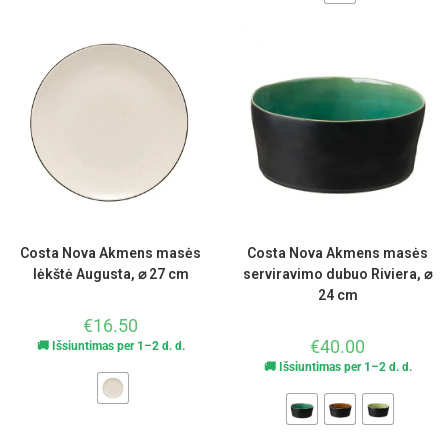
Costa Nova Akmens masės
Costa Nova Akmens masės
lėkštė Augusta, ⌀ 27 cm
serviravimo dubuo Riviera, ⌀
24 cm
€
16.50
€
40.00
🚚 Išsiuntimas per 1–2 d. d.
🚚 Išsiuntimas per 1–2 d. d.