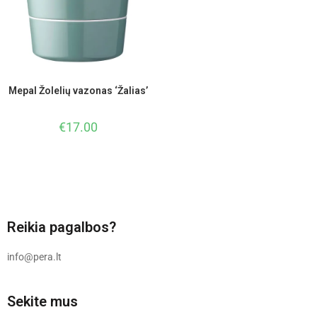
Mepal Žolelių vazonas ‘Žalias’
€
17.00
Reikia pagalbos?
info@pera.lt
Sekite mus