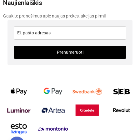
Naujienlaiškis
Gaukite pranešimus apie naujas prekes, akcijas pirmi!
Prenumeruoti