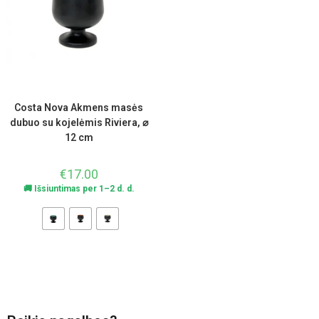
Costa Nova Akmens masės
dubuo su kojelėmis Riviera, ⌀
12 cm
€
17.00
🚚 Išsiuntimas per 1–2 d. d.