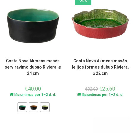
-20%
Costa Nova Akmens masės
Costa Nova Akmens masės
serviravimo dubuo Riviera, ⌀
lelijos formos dubuo Riviera,
24 cm
⌀ 22 cm
€
40.00
€
25.60
€
32.00
🚚 Išsiuntimas per 1–2 d. d.
🚚 Išsiuntimas per 1–2 d. d.