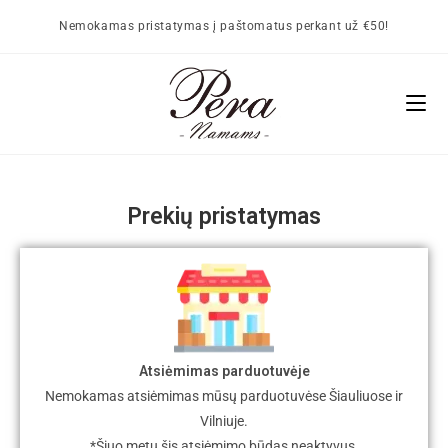
Nemokamas pristatymas į paštomatus perkant už €50!
Prekių pristatymas
Atsiėmimas parduotuvėje
Nemokamas atsiėmimas mūsų parduotuvėse Šiauliuose ir
Vilniuje.
*Šiuo metu šis atsiėmimo būdas neaktyvus.