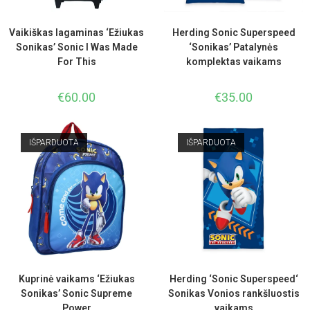
Vaikiškas lagaminas ‘Ežiukas
Herding Sonic Superspeed
Sonikas’ Sonic I Was Made
‘Sonikas’ Patalynės
For This
komplektas vaikams
€
60.00
€
35.00
IŠPARDUOTA
IŠPARDUOTA
Kuprinė vaikams ‘Ežiukas
Herding ‘Sonic Superspeed‘
Sonikas’ Sonic Supreme
Sonikas Vonios rankšluostis
Power
vaikams