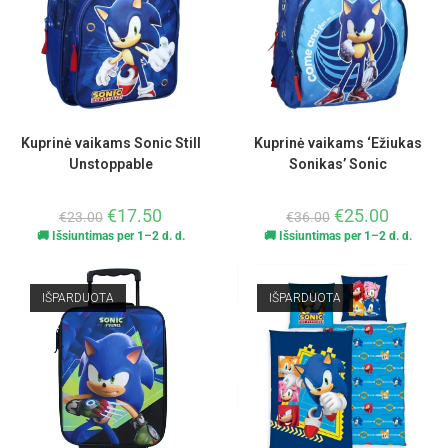
Kuprinė vaikams Sonic Still
Kuprinė vaikams ‘Ežiukas
Unstoppable
Sonikas’ Sonic
€
17.50
€
25.00
€
23.00
€
36.00
🚚 Išsiuntimas per 1–2 d. d.
🚚 Išsiuntimas per 1–2 d. d.
IŠPARDUOTA
IŠPARDUOTA