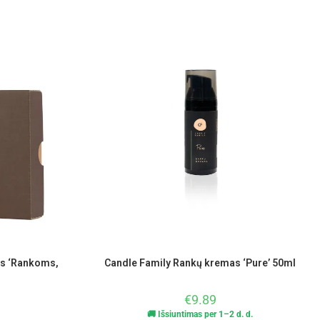
ys ‘Rankoms,
Candle Family Rankų kremas ‘Pure’ 50ml
€
9.89
🚚 Išsiuntimas per 1–2 d. d.