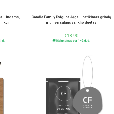
ra – indams,
Candle Family Dviguba Jėga – patikimas grindų
linkui
ir universalaus valiklio duetas
€
18.90
. d.
🚚 Išsiuntimas per 1–2 d. d.