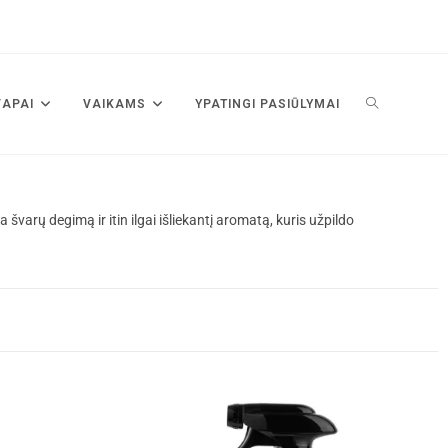
VAPAI
VAIKAMS
YPATINGI PASIŪLYMAI
arų degimą ir itin ilgai išliekantį aromatą, kuris užpildo