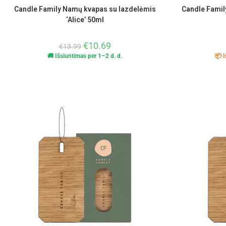
Candle Family Namų kvapas su lazdelėmis
Candle Famil
‘Alice’ 50ml
€
10.69
€
13.99
🚚 Išsiuntimas per 1–2 d. d.
📦 I