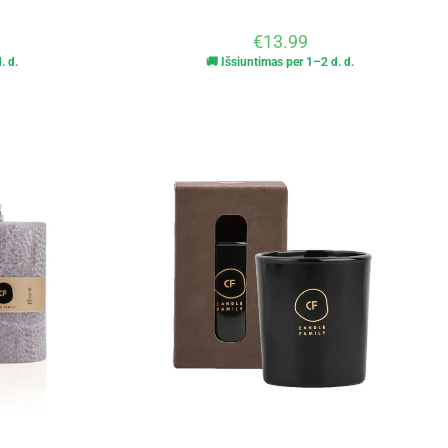
€
13.99
. d.
🚚 Išsiuntimas per 1–2 d. d.