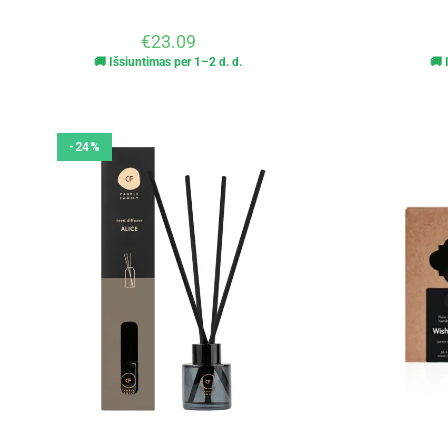
€
23.09
🚚 Išsiuntimas per 1–2 d. d.
🚚 
-24%