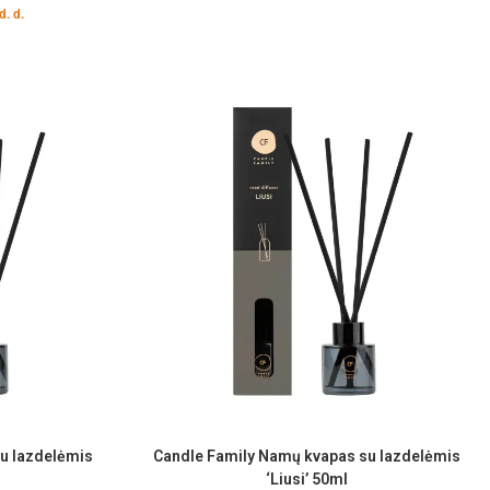
d. d.
u lazdelėmis
Candle Family Namų kvapas su lazdelėmis
‘Liusi’ 50ml