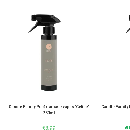
Candle Family Purškiamas kvapas ‘Céline’
Candle Family 
250ml
€
8.99
🚚 