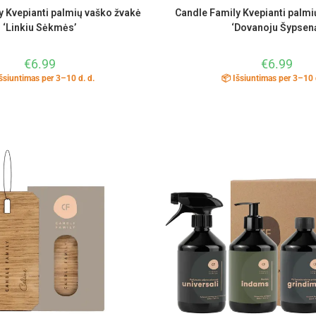
y Kvepianti palmių vaško žvakė
Candle Family Kvepianti palmi
‘Linkiu Sėkmės’
‘Dovanoju Šypsen
€
6.99
€
6.99
šsiuntimas per 3–10 d. d.
📦 Išsiuntimas per 3–10 