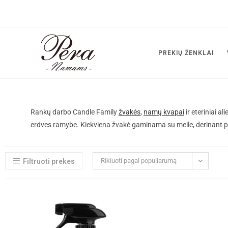
PREKIŲ ŽENKLAI
Rankų darbo Candle Family
žvakės
,
namų kvapai
ir
eteriniai alie
erdves ramybe. Kiekviena žvakė gaminama su meile, derinant p
Rikiuoti pagal populiarumą
Filtruoti prekes