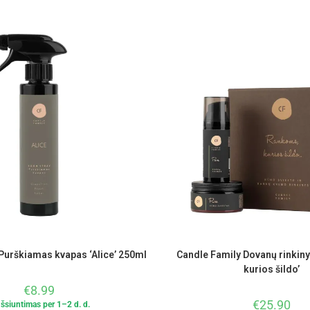
Purškiamas kvapas ‘Alice’ 250ml
Candle Family Dovanų rinkin
kurios šildo’
€
8.99
€
25.90
Išsiuntimas per 1–2 d. d.