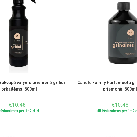
Bekvapė valymo priemonė griliui
Candle Family Parfumuota gr
r orkaitėms, 500ml
priemonė, 500ml
€
10.48
€
10.48
Išsiuntimas per 1–2 d. d.
🚚 Išsiuntimas per 1–2 d