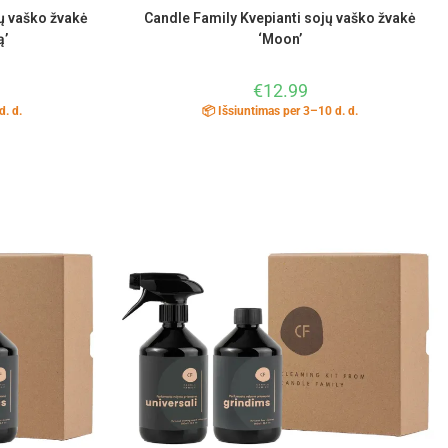
ų vaško žvakė
Candle Family Kvepianti sojų vaško žvakė
ą’
‘Moon’
€
12.99
d. d.
📦 Išsiuntimas per 3–10 d. d.