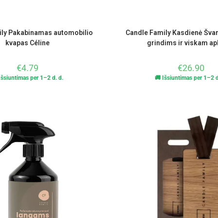
ily Pakabinamas automobilio
Candle Family Kasdienė Šva
kvapas Céline
grindims ir viskam ap
€
4.79
€
26.90
Išsiuntimas per 1–2 d. d.
🚚 Išsiuntimas per 1–2 d