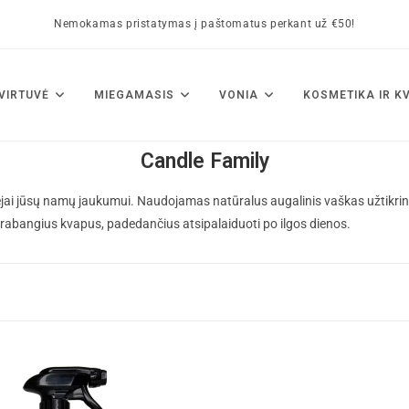
Nemokamas pristatymas į paštomatus perkant už €50!
VIRTUVĖ
MIEGAMASIS
VONIA
KOSMETIKA IR K
Candle Family
jai
jūsų namų jaukumui. Naudojamas natūralus augalinis vaškas užtikrina šv
rabangius kvapus, padedančius atsipalaiduoti po ilgos dienos.