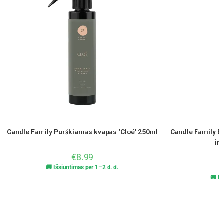
Candle Family Purškiamas kvapas ‘Cloé’ 250ml
Candle Family 
i
€
8.99
🚚 Išsiuntimas per 1–2 d. d.
🚚 