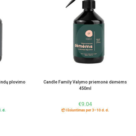
indų plovimo
Candle Family Valymo priemonė dėmėms
450ml
€
9.04
. d.
📦 Išsiuntimas per 3–10 d. d.