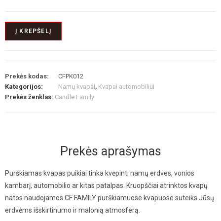
Į KREPŠELĮ
Prekės kodas:
CFPK012
Kategorijos:
Namų kvapai
,
Kvapai automobiliui
Prekės ženklas:
Candle Family
Prekės aprašymas
Purškiamas kvapas puikiai tinka kvėpinti namų erdves, vonios
kambarį, automobilio ar kitas patalpas. Kruopščiai atrinktos kvapų
natos naudojamos CF FAMILY purškiamuose kvapuose suteiks Jūsų
erdvėms išskirtinumo ir malonią atmosferą.