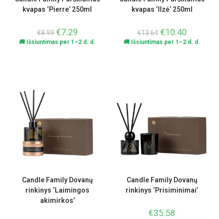
kvapas ‘Pierre’ 250ml
kvapas ‘Ilzė’ 250ml
€
7.29
€
10.40
€
8.99
€
13.64
🚚 Išsiuntimas per 1–2 d. d.
🚚 Išsiuntimas per 1–2 d. d.
Candle Family Dovanų
Candle Family Dovanų
rinkinys ‘Laimingos
rinkinys ‘Prisiminimai’
akimirkos’
€
35.58