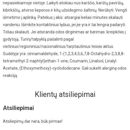
nepasiekiamoje vietoje. Laikyti atokiau nuo karščio, karštų paviršių,
kibirkščių, atviros liepsnos ir kitų užsidegimo šaltinių. Nerūkyti. Vengti
išmetimo į aplinką. Patekus į akis: atsargiai kelias minutes skalauti
vandeniu. Išimkite kontaktinius lęšius, jei jie yra ir tai lengva padaryti.
Toliau skalauti. Jei atsiranda odos dirginimas ar bėrimas: kreipkitės į
gydytoją. Turinį/talpyklą pašalinti pagal
vietinius/regioninius/nacionalinius/tarptautinius teisės aktus.
Sudėtyje yra: cinnamaldehyde, 1-(1,2,3,4,5,6,7,8-Octahydro-2,3,8,8-
tetramethyl-2-naphtyl)ethan-1-one, Coumarin, Linalool, Linalyl
Acetate, (Ethoxymethoxy)-cyclododecane. Gali sukelti alerginę odos
reakciją.
Klientų atsiliepimai
Atsiliepimai
Atsiliepimų dar nėra, būk pirmas!