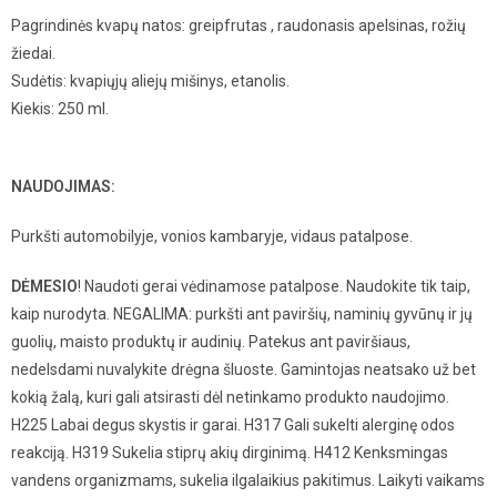
Pagrindinės kvapų natos: greipfrutas , raudonasis apelsinas, rožių
žiedai.
Sudėtis: kvapiųjų aliejų mišinys, etanolis.
Kiekis: 250 ml.
NAUDOJIMAS:
Purkšti automobilyje, vonios kambaryje, vidaus patalpose.
DĖMESIO
! Naudoti gerai vėdinamose patalpose. Naudokite tik taip,
kaip nurodyta. NEGALIMA: purkšti ant paviršių, naminių gyvūnų ir jų
guolių, maisto produktų ir audinių. Patekus ant paviršiaus,
nedelsdami nuvalykite drėgna šluoste. Gamintojas neatsako už bet
kokią žalą, kuri gali atsirasti dėl netinkamo produkto naudojimo.
H225 Labai degus skystis ir garai. H317 Gali sukelti alerginę odos
reakciją. H319 Sukelia stiprų akių dirginimą. H412 Kenksmingas
vandens organizmams, sukelia ilgalaikius pakitimus. Laikyti vaikams