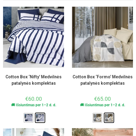
Cotton Box ‘Nifty’ Medvilnės
Cotton Box ‘Formo’ Medvilnės
patalynės komplektas
patalynės komplektas
€
60.00
€
65.00
🚚 Išsiuntimas per 1–2 d. d.
🚚 Išsiuntimas per 1–2 d. d.