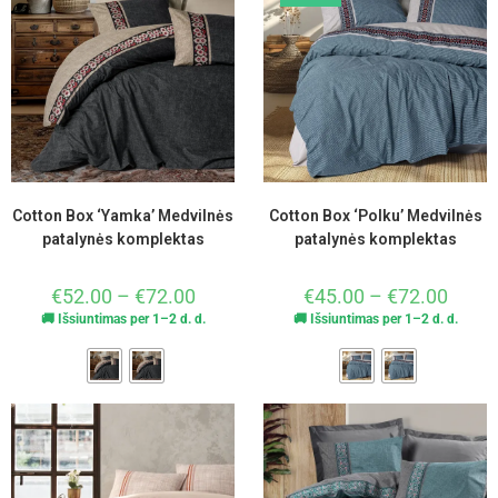
Cotton Box ‘Yamka’ Medvilnės
Cotton Box ‘Polku’ Medvilnės
patalynės komplektas
patalynės komplektas
€
52.00
–
€
72.00
€
45.00
–
€
72.00
🚚 Išsiuntimas per 1–2 d. d.
🚚 Išsiuntimas per 1–2 d. d.