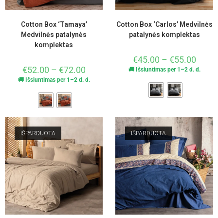
Cotton Box ‘Tamaya’
Cotton Box ‘Carlos’ Medvilnės
Medvilnės patalynės
patalynės komplektas
komplektas
€
45.00
–
€
55.00
€
52.00
–
€
72.00
🚚 Išsiuntimas per 1–2 d. d.
🚚 Išsiuntimas per 1–2 d. d.
IŠPARDUOTA
IŠPARDUOTA