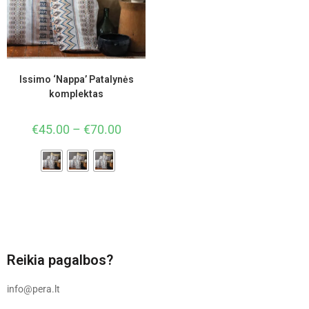
Issimo ‘Nappa’ Patalynės
komplektas
€
45.00
–
€
70.00
Reikia pagalbos?
info@pera.lt