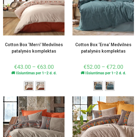
Cotton Box ‘Merri’ Medvilnės
Cotton Box ‘Erna’ Medvilnės
patalynės komplektas
patalynės komplektas
€
43.00
–
€
63.00
€
52.00
–
€
72.00
🚚 Išsiuntimas per 1–2 d. d.
🚚 Išsiuntimas per 1–2 d. d.