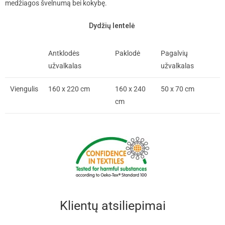
medžiagos švelnumą bei kokybę.
Dydžių lentelė
Antklodės
Paklodė
Pagalvių
užvalkalas
užvalkalas
Viengulis
160 x 220 cm
160 x 240
50 x 70 cm
cm
Klientų atsiliepimai