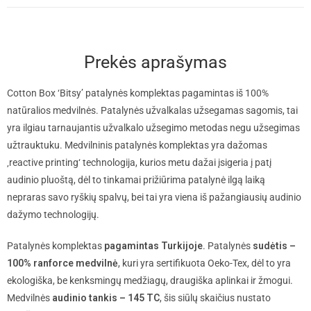
Prekės aprašymas
Cotton Box ‘Bitsy’ patalynės komplektas pagamintas iš 100%
natūralios medvilnės. Patalynės užvalkalas užsegamas sagomis, tai
yra ilgiau tarnaujantis užvalkalo užsegimo metodas negu užsegimas
užtrauktuku. Medvilninis patalynės komplektas yra dažomas
‚reactive printing‘ technologija, kurios metu dažai įsigeria į patį
audinio pluoštą, dėl to tinkamai prižiūrima patalynė ilgą laiką
nepraras savo ryškių spalvų, bei tai yra viena iš pažangiausių audinio
dažymo technologijų.
Patalynės komplektas
pagamintas Turkijoje
. Patalynės
sudėtis –
100% ranforce medvilnė
, kuri yra sertifikuota Oeko-Tex, dėl to yra
ekologiška, be kenksmingų medžiagų, draugiška aplinkai ir žmogui.
Medvilnės
audinio tankis – 145 TC
, šis siūlų skaičius nustato