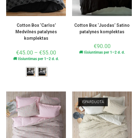
Cotton Box ‘Carlos’
Cotton Box ‘Juodas‘ Satino
Medvilnės patalynės
patalynės komplektas
komplektas
€
90.00
€
45.00
–
€
55.00
🚚 Išsiuntimas per 1–2 d. d.
🚚 Išsiuntimas per 1–2 d. d.
IŠPARDUOTA