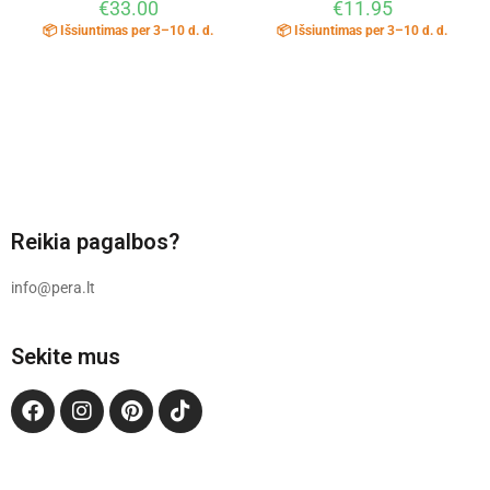
€
33.00
€
11.95
📦 Išsiuntimas per 3–10 d. d.
📦 Išsiuntimas per 3–10 d. d.
Reikia pagalbos?
info@pera.lt
Sekite mus