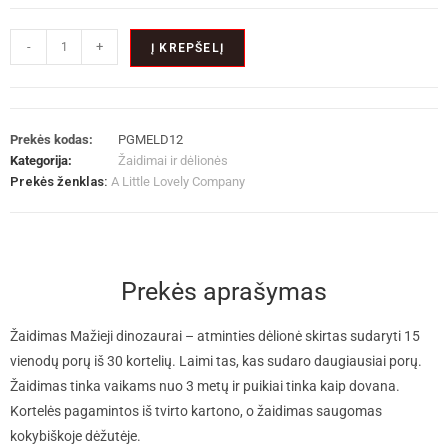
-
+
Į KREPŠELĮ
Prekės kodas:
PGMELD12
Kategorija:
Žaidimai ir dėlionės
Prekės ženklas:
A Little Lovely Company
Prekės aprašymas
Žaidimas Mažieji dinozaurai – atminties dėlionė skirtas sudaryti 15
vienodų porų iš 30 kortelių. Laimi tas, kas sudaro daugiausiai porų.
Žaidimas tinka vaikams nuo 3 metų ir puikiai tinka kaip dovana.
Kortelės pagamintos iš tvirto kartono, o žaidimas saugomas
kokybiškoje dėžutėje.