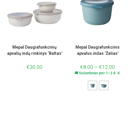
Mepal Daugiafunkcinių
Mepal Daugiafunkcinis
apvalių indų rinkinys ‘Baltas’
apvalus indas ‘Žalias’
€
30.00
€
8.00
–
€
12.00
🚚 Išsiuntimas per 1–2 d. d.