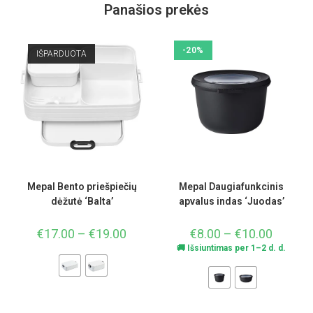
Panašios prekės
-20%
IŠPARDUOTA
Mepal Bento priešpiečių
Mepal Daugiafunkcinis
dėžutė ‘Balta’
apvalus indas ‘Juodas’
€
17.00
–
€
19.00
€
8.00
–
€
10.00
🚚 Išsiuntimas per 1–2 d. d.