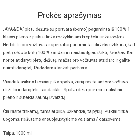
Prekės aprašymas
„AYA&IDA“ pietų dėžutė su pertvara (bento) pagaminta iš 100 % 1
klasės plieno ir puikiai tinka mokykliniam krepšeliui ir kelionėms.
Nedidelis oro vožtuvas ir specialiai pagamintas dirželis užtikrina, kad
pietų dėžutė būtų 100 % sandari ir maistas ilgiau išliktų šviežias. Kai
norite atidaryti pietų dėžutę, mažas oro vožtuvas atsidaro ir galite
nuimti dangtelį. Pridedama lanksti pertvara.
Visada klasikinė tamsiai pilka spalva, kurią rasite ant oro vožtuvo,
dirželio ir dangtelio sandariklio. Spalva dera prie minimalistinio
plieno ir suteikia šaunią išvaizdą.
Čia rasite tinkamą, tamsiai pilką, užkandžių talpyklą. Puikiai tinka
uogoms, riešutams ar supjaustytiems vaisiams / daržovėms.
Talpa: 1000 ml