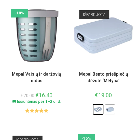
-18%
IŠPARDUOTA
Mepal Vaisių ir daržovių
Mepal Bento priešpiečių
indas
dėžutė ‘Mėlyna’
€
16.40
€
19.00
€
20.00
🚚 Išsiuntimas per 1–2 d. d.
Įvertinimas
:
5.00
iš 5
-15%