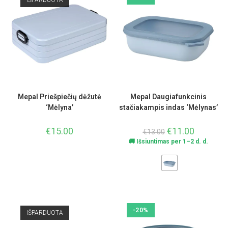
IŠPARDUOTA
Mepal Priešpiečių dėžutė
Mepal Daugiafunkcinis
‘Mėlyna’
stačiakampis indas ‘Mėlynas’
€
15.00
€
11.00
€
13.00
🚚 Išsiuntimas per 1–2 d. d.
-20%
IŠPARDUOTA