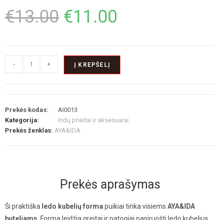
€
13.00
€
11.00
-
+
Į KREPŠELĮ
Prekės kodas:
AI0013
Kategorija:
Indų priedai ir aksesuarai
Prekės ženklas:
AYA&IDA
Prekės aprašymas
Ši praktiška
ledo kubelių forma
puikiai tinka visiems
AYA&IDA
buteliams
. Forma leidžia greitai ir patogiai pasiruošti ledo kubelius,