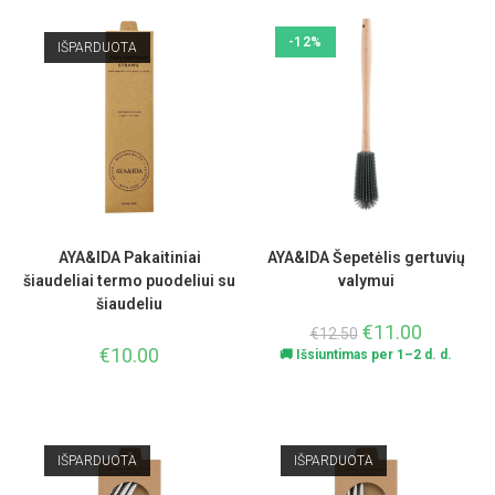
-12%
IŠPARDUOTA
AYA&IDA Pakaitiniai
AYA&IDA Šepetėlis gertuvių
šiaudeliai termo puodeliui su
valymui
šiaudeliu
€
11.00
€
12.50
€
10.00
🚚 Išsiuntimas per 1–2 d. d.
IŠPARDUOTA
IŠPARDUOTA