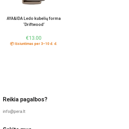
AYA&IDA Ledo kubelių forma
‘Driftwood’
€
13.00
📦 Išsiuntimas per 3–10 d. d.
Reikia pagalbos?
info@pera.lt