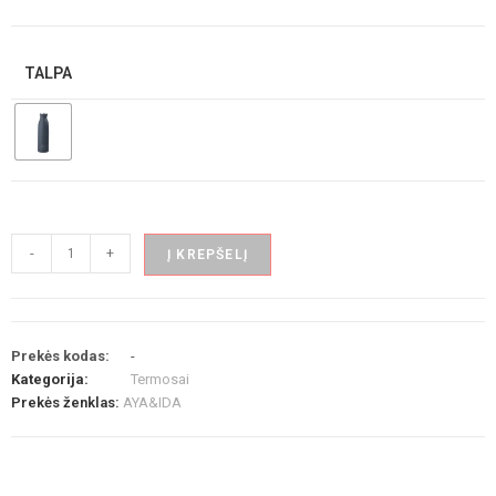
TALPA
-
+
Į KREPŠELĮ
Prekės kodas:
-
Kategorija:
Termosai
Prekės ženklas:
AYA&IDA