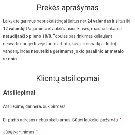
Prekės aprašymas
Laikykite gėrimus nepriekaištingai šaltus net
24 valandas
ir šiltus iki
12 valandų
! Pagaminta iš aukščiausios klasės, maistui tinkamo
nerūdijančio plieno 18/8
. Tobulas pasirinkimas keliaujant –
nesvarbu, ar gertuvėje turite arbatą, kavą, limonadą ar ledinį
vandenį, indas
nesuteikia gėrimams jokio pašalinio ar metalo
skonio
.
Klientų atsiliepimai
Atsiliepimai
Atsiliepimų dar nėra, būk pirmas!
El. pašto adresas nebus skelbiamas.
Būtini laukeliai pažymėti
*
Jūsų įvertinimas
*