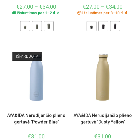
€
27.00
–
€
34.00
€
27.00
–
€
34.00
🚚 Išsiuntimas per 1–2 d. d.
📦 Išsiuntimas per 3–10 d. d.
IŠPARDUOTA
AYA&IDA Nerūdijančio plieno
AYA&IDA Nerūdijančio plieno
gertuvė ‘Powder Blue’
gertuvė ‘Dusty Yellow’
€
31.00
€
31.00