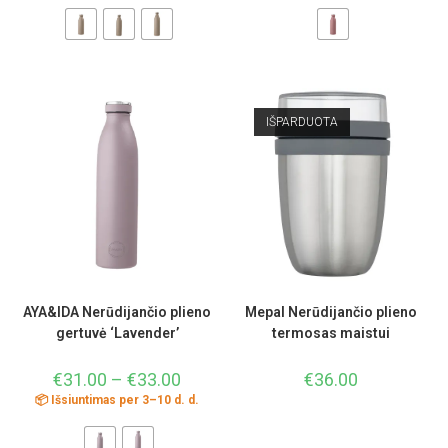
IŠPARDUOTA
AYA&IDA Nerūdijančio plieno
Mepal Nerūdijančio plieno
gertuvė ‘Lavender’
termosas maistui
€
31.00
–
€
33.00
€
36.00
📦 Išsiuntimas per 3–10 d. d.