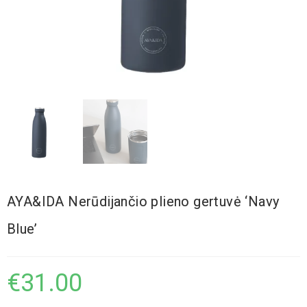
AYA&IDA Nerūdijančio plieno gertuvė ‘Navy
Blue’
€
31.00