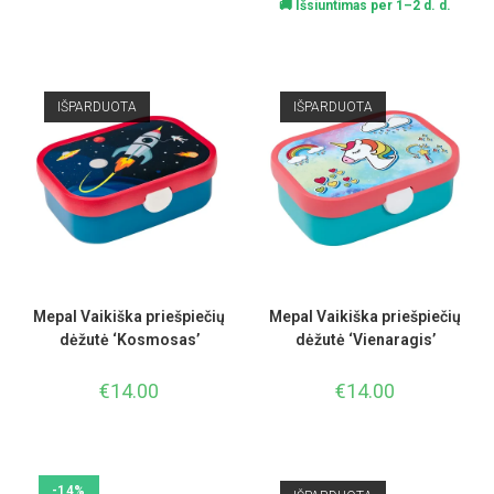
🚚 Išsiuntimas per 1–2 d. d.
IŠPARDUOTA
IŠPARDUOTA
Mepal Vaikiška priešpiečių
Mepal Vaikiška priešpiečių
dėžutė ‘Kosmosas’
dėžutė ‘Vienaragis’
€
14.00
€
14.00
-14%