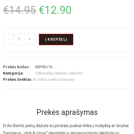
€
14.95
€
12.90
-
+
Į KREPŠELĮ
Prekės kodas:
BBPIBU76
Kategorija:
Užkandžių dėžutės vaikams
Prekės ženklas:
A Little Lovely Company
Prekės aprašymas
Erdvi Bento pietų dėžutė su piratais puikiai tinka į mokyklą ar išvykai.
Sandarus „click & close“ dangtelis ir išimama bento lėkštutė su