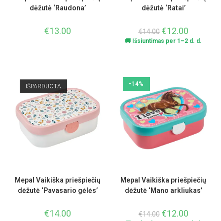
dėžutė ‘Raudona’
dėžutė ‘Ratai’
€
13.00
€
12.00
€
14.00
🚚 Išsiuntimas per 1–2 d. d.
-14%
IŠPARDUOTA
Mepal Vaikiška priešpiečių
Mepal Vaikiška priešpiečių
dėžutė ‘Pavasario gėlės’
dėžutė ‘Mano arkliukas’
€
14.00
€
12.00
€
14.00