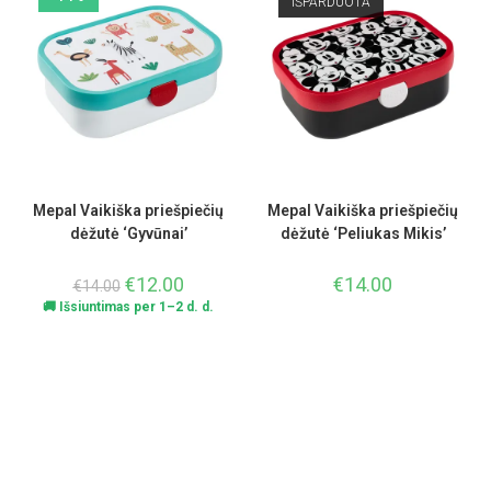
IŠPARDUOTA
Mepal Vaikiška priešpiečių
Mepal Vaikiška priešpiečių
dėžutė ‘Gyvūnai’
dėžutė ‘Peliukas Mikis’
€
12.00
€
14.00
€
14.00
🚚 Išsiuntimas per 1–2 d. d.