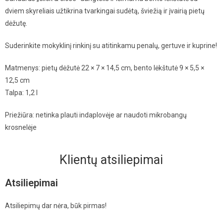
dviem skyreliais užtikrina tvarkingai sudėtą, šviežią ir įvairią pietų
dėžutę.
Suderinkite mokyklinį rinkinį su atitinkamu penalų, gertuve ir kuprine!
Matmenys: pietų dėžutė 22 × 7 × 14,5 cm, bento lėkštutė 9 × 5,5 ×
12,5 cm
Talpa: 1,2 l
Priežiūra: netinka plauti indaplovėje ar naudoti mikrobangų
krosnelėje
Klientų atsiliepimai
Atsiliepimai
Atsiliepimų dar nėra, būk pirmas!