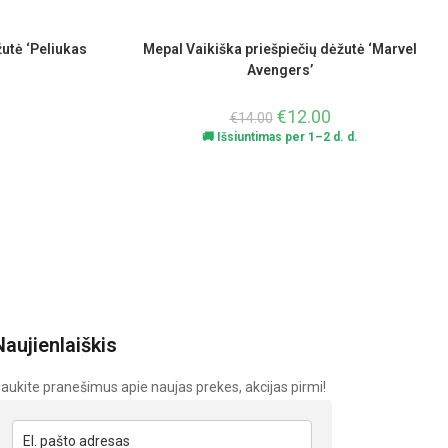
žutė ‘Peliukas
Mepal Vaikiška priešpiečių dėžutė ‘Marvel
Avengers’
€
12.00
€
14.00
🚚 Išsiuntimas per 1–2 d. d.
Naujienlaiškis
aukite pranešimus apie naujas prekes, akcijas pirmi!