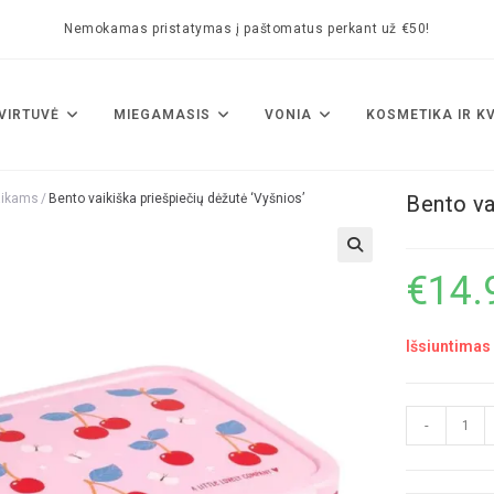
Nemokamas pristatymas į paštomatus perkant už €50!
VIRTUVĖ
MIEGAMASIS
VONIA
KOSMETIKA IR K
aikams
/
Bento vaikiška priešpiečių dėžutė ‘Vyšnios’
Bento va
🔍
€
14.
Išsiuntimas 
-