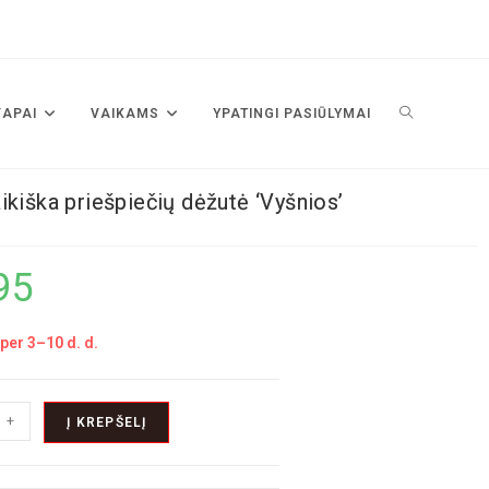
VAPAI
VAIKAMS
YPATINGI PASIŪLYMAI
ikiška priešpiečių dėžutė ‘Vyšnios’
95
per 3–10 d. d.
+
Į KREPŠELĮ