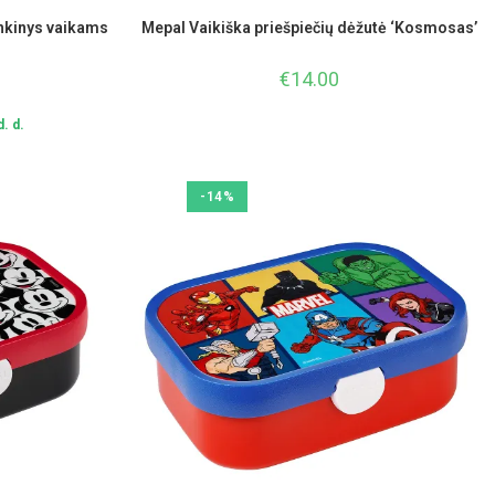
inkinys vaikams
Mepal Vaikiška priešpiečių dėžutė ‘Kosmosas’
€
14.00
. d.
-14%