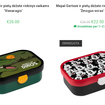
ir pietų dėžutė rinkinys vaikams
Mepal Gertuvė ir pietų dėžutė r
‘Vienaragis’
‘Žmogus voras’
€
26.00
€
22.50
€
26.00
🚚 Išsiuntimas per 1–2 d
IŠPARDUOTA