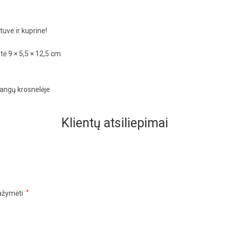
tuve ir kuprine!
tė 9 × 5,5 × 12,5 cm
bangų krosnelėje
Klientų atsiliepimai
pažymėti
*