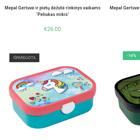
Mepal Gertuvė ir pietų dėžutė rinkinys vaikams
Mepal Gertuvė 
‘Peliukas mikis’
€
26.00
-14%
IŠPARDUOTA