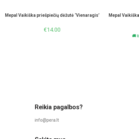
Mepal Vaikiška priešpiečių dėžutė ‘Vienaragis’
Mepal Vaikiška
€
14.00
🚚 
Reikia pagalbos?
info@pera.lt