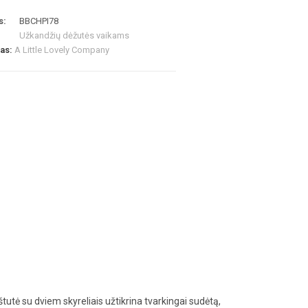
s:
BBCHPI78
Užkandžių dėžutės vaikams
las:
A Little Lovely Company
štutė su dviem skyreliais užtikrina tvarkingai sudėtą,