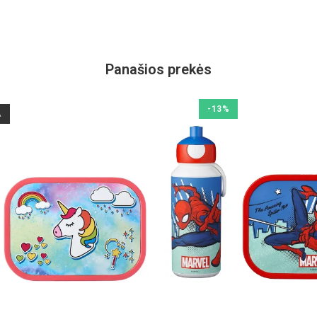
Panašios prekės
-13%
A