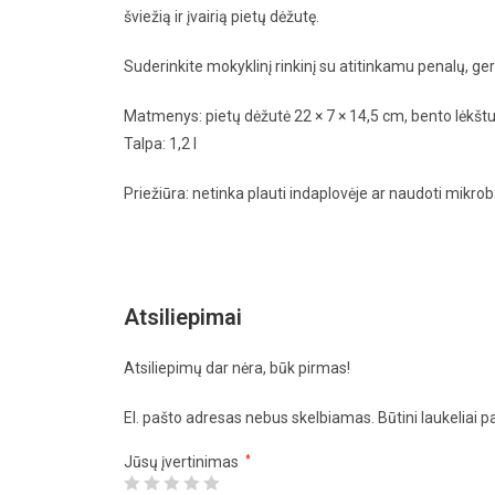
šviežią ir įvairią pietų dėžutę.
Suderinkite mokyklinį rinkinį su atitinkamu penalų, ger
Matmenys: pietų dėžutė 22 × 7 × 14,5 cm, bento lėkštu
Talpa: 1,2 l
Priežiūra: netinka plauti indaplovėje ar naudoti mikro
Atsiliepimai
Atsiliepimų dar nėra, būk pirmas!
El. pašto adresas nebus skelbiamas.
Būtini laukeliai 
Jūsų įvertinimas
*