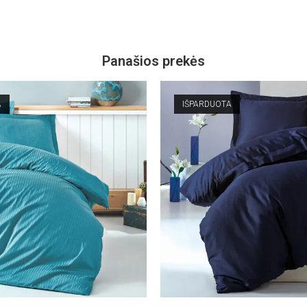
Panašios prekės
A
IŠPARDUOTA