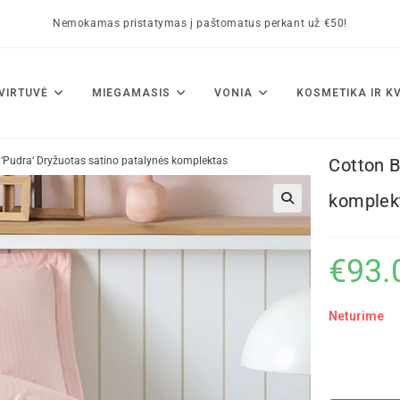
Nemokamas pristatymas į paštomatus perkant už €50!
VIRTUVĖ
MIEGAMASIS
VONIA
KOSMETIKA IR K
 ‘Pudra‘ Dryžuotas satino patalynės komplektas
Cotton B
komplek
🔍
€
93.
Neturime