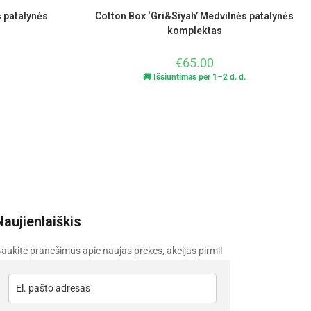
s patalynės
Cotton Box ‘Gri&Siyah’ Medvilnės patalynės
komplektas
€
65.00
🚚 Išsiuntimas per 1–2 d. d.
Naujienlaiškis
aukite pranešimus apie naujas prekes, akcijas pirmi!