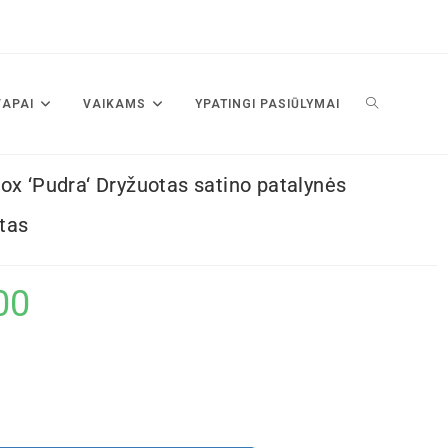
VAPAI
VAIKAMS
YPATINGI PASIŪLYMAI
ox ‘Pudra‘ Dryžuotas satino patalynės
tas
00