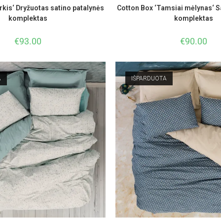
rkis‘ Dryžuotas satino patalynės
Cotton Box ‘Tamsiai mėlynas‘ S
komplektas
komplektas
€
93.00
€
90.00
A
IŠPARDUOTA