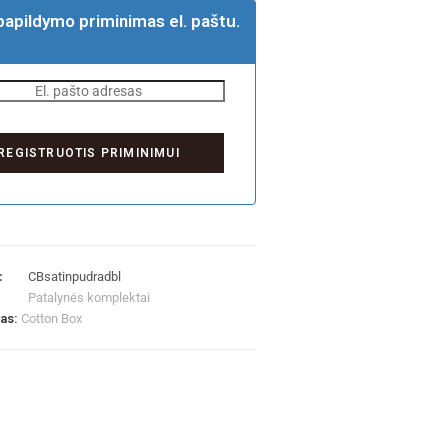
papildymo priminimas el. paštu.
:
CBsatinpudradbl
Patalynės komplektai
las:
Cotton Box