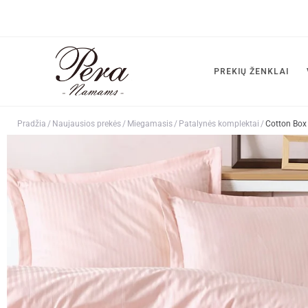
PREKIŲ ŽENKLAI
Pradžia
/
Naujausios prekės
/
Miegamasis
/
Patalynės komplektai
/
Cotton Box