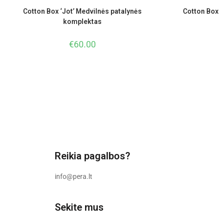
Cotton Box ‘Jot’ Medvilnės patalynės
Cotton Box
komplektas
€
60.00
Reikia pagalbos?
info@pera.lt
Sekite mus