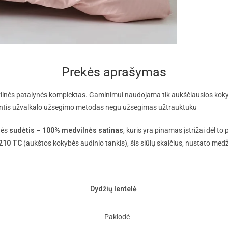
Prekės aprašymas
vilnės patalynės komplektas.
Gaminimui naudojama tik aukščiausios kok
jantis užvalkalo užsegimo metodas negu užsegimas užtrauktuku
nės
sudėtis – 100% medvilnės satinas
, kuris yra pinamas įstrižai dėl to 
 210 TC
(aukštos kokybės audinio tankis), šis siūlų skaičius, nustato me
Dydžių lentelė
Paklodė