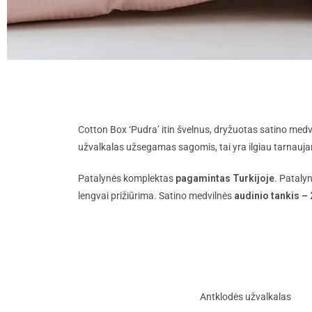
Cotton Box ‘Pudra’ itin švelnus, dryžuotas satino med
užvalkalas užsegamas sagomis, tai yra ilgiau tarnau
Patalynės komplektas
pagamintas Turkijoje
. Pataly
lengvai prižiūrima. Satino medvilnės
audinio tankis –
Antklodės užvalkalas