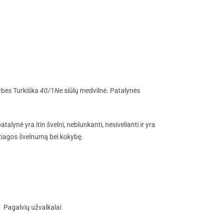
ybės Turkiška
40/1Ne
siūlų medvilnė.
Patalynės
patalynė yra itin švelni, neblunkanti, nesivelianti ir yra
džiagos švelnumą bei kokybę.
Pagalvių užvalkalai