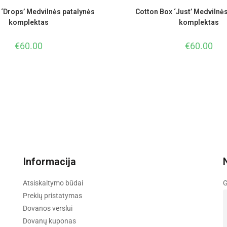
 ‘Drops’ Medvilnės patalynės
Cotton Box ‘Just’ Medvilnė
komplektas
komplektas
€
60.00
€
60.00
Informacija
Atsiskaitymo būdai
G
Prekių pristatymas
Dovanos verslui
Dovanų kuponas