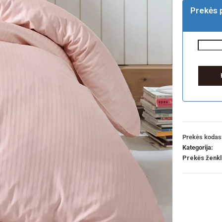
Prekės 
Prekės kodas
Kategorija:
Prekės ženk