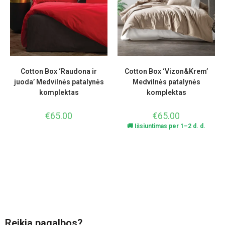
Cotton Box ‘Raudona ir
Cotton Box ‘Vizon&Krem’
juoda’ Medvilnės patalynės
Medvilnės patalynės
komplektas
komplektas
€
65.00
€
65.00
🚚 Išsiuntimas per 1–2 d. d.
Reikia pagalbos?