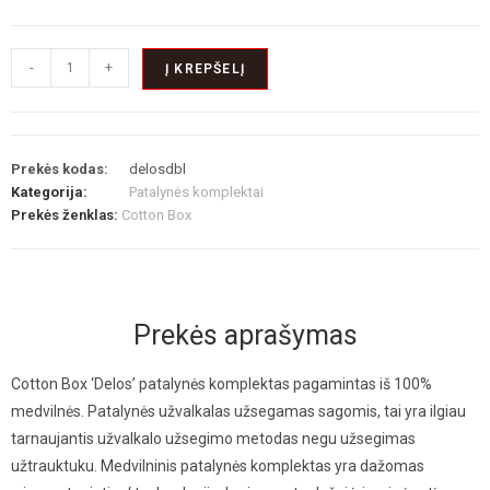
-
+
Į KREPŠELĮ
Prekės kodas:
delosdbl
Kategorija:
Patalynės komplektai
Prekės ženklas:
Cotton Box
Prekės aprašymas
Cotton Box ‘Delos’ patalynės komplektas pagamintas iš 100%
medvilnės. Patalynės užvalkalas užsegamas sagomis, tai yra ilgiau
tarnaujantis užvalkalo užsegimo metodas negu užsegimas
užtrauktuku. Medvilninis patalynės komplektas yra dažomas