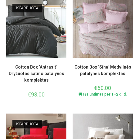
IŠPARDUOTA
Cotton Box ‘Antrasit‘
Cotton Box ‘Sihu’ Medvilnės
Dryžuotas satino patalynės
patalynės komplektas
komplektas
€
60.00
€
93.00
🚚 Išsiuntimas per 1–2 d. d.
IŠPARDUOTA