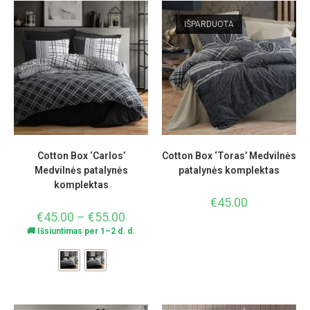
IŠPARDUOTA
Cotton Box ‘Carlos’
Cotton Box ‘Toras’ Medvilnės
Medvilnės patalynės
patalynės komplektas
komplektas
€
45.00
€
45.00
–
€
55.00
🚚 Išsiuntimas per 1–2 d. d.