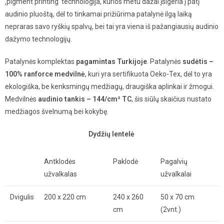
‚pigment printing‘ technologija, kurios metu dažai įsigeria į patį
audinio pluoštą, dėl to tinkamai prižiūrima patalynė ilgą laiką
nepraras savo ryškių spalvų, bei tai yra viena iš pažangiausių audinio
dažymo technologijų.
Patalynės komplektas
pagamintas Turkijoje
. Patalynės
sudėtis –
100% ranforce medvilnė
, kuri yra sertifikuota Oeko-Tex, dėl to yra
ekologiška, be kenksmingų medžiagų, draugiška aplinkai ir žmogui.
Medvilnės
audinio tankis – 144/cm² TC
, šis siūlų skaičius nustato
medžiagos švelnumą bei kokybę.
Dydžių lentelė
Antklodės
Paklodė
Pagalvių
užvalkalas
užvalkalai
Dvigulis
200 x 220 cm
240 x 260
50 x 70 cm
cm
(2vnt.)