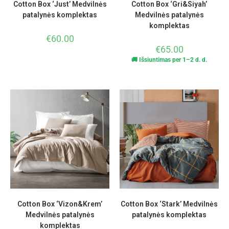
Cotton Box ‘Just’ Medvilnės
Cotton Box ‘Gri&Siyah’
patalynės komplektas
Medvilnės patalynės
komplektas
€
60.00
€
65.00
🚚 Išsiuntimas per 1–2 d. d.
Cotton Box ‘Vizon&Krem’
Cotton Box ‘Stark’ Medvilnės
Medvilnės patalynės
patalynės komplektas
komplektas