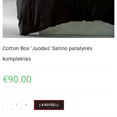
Cotton Box ‘Juodas‘ Satino patalynės
komplektas
€
90.00
-
+
Į KREPŠELĮ