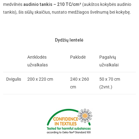
medvilnės
audinio tankis – 210 TC/cm²
(aukštos kokybės audinio
tankis), šis siūlų skaičius, nustato medžiagos švelnumą bei kokybę.
Dydžių lentelė
Antklodės
Paklodė
Pagalvių
užvalkalas
užvalkalai
Dvigulis
200 x 220 cm
240 x 260
50 x 70 cm
cm
(2vnt.)