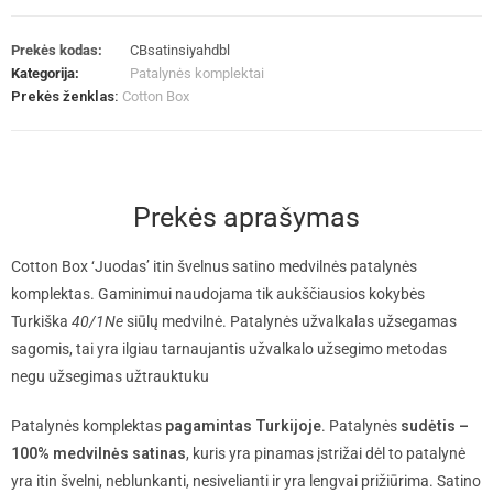
Prekės kodas:
CBsatinsiyahdbl
Kategorija:
Patalynės komplektai
Prekės ženklas:
Cotton Box
Prekės aprašymas
Cotton Box ‘Juodas’ itin švelnus satino medvilnės patalynės
komplektas.
Gaminimui naudojama tik aukščiausios kokybės
Turkiška
40/1Ne
siūlų medvilnė.
Patalynės užvalkalas užsegamas
sagomis, tai yra ilgiau tarnaujantis užvalkalo užsegimo metodas
negu užsegimas užtrauktuku
Patalynės komplektas
pagamintas Turkijoje
. Patalynės
sudėtis –
100% medvilnės satinas
, kuris yra pinamas įstrižai dėl to patalynė
yra itin švelni, neblunkanti, nesivelianti ir yra lengvai prižiūrima. Satino