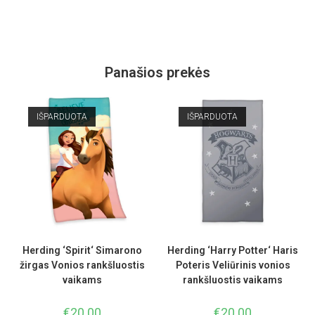
Panašios prekės
IŠPARDUOTA
IŠPARDUOTA
Herding ‘Spirit‘ Simarono
Herding ‘Harry Potter‘ Haris
žirgas Vonios rankšluostis
Poteris Veliūrinis vonios
vaikams
rankšluostis vaikams
€
20.00
€
20.00