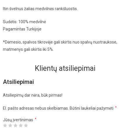
Itin švelnus žalias medvilnės rankšluostis.
Sudėtis: 100% medvilnė
Pagamintas Turkijoje
*Dėmesio, spalvos tikrovėje gali skirtis nuo spalvų nuotraukose,
matmenys gali skirtis iki 5%.
Klientų atsiliepimai
Atsiliepimai
Atsiliepimų dar nėra, būk pirmas!
El. pašto adresas nebus skelbiamas.
Būtini laukeliai pažymėti
*
Jūsų įvertinimas
*