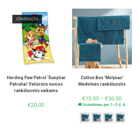
IŠPARDUOTA
Herding Paw Patrol ‘Šunyčiai
Cotton Box ‘Mėlynas’
Patruliai’ Veliūrinis vonios
Medvilnės rankšluostis
rankšluostis vaikams
€
10.00
–
€
30.00
€
20.00
🚚 Išsiuntimas per 1–2 d. d.