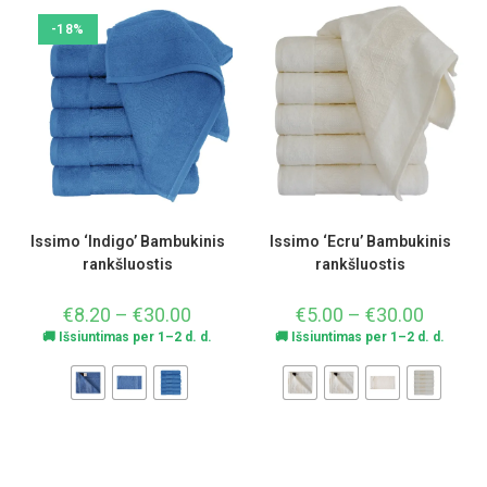
-18%
Issimo ‘Indigo’ Bambukinis
Issimo ‘Ecru’ Bambukinis
rankšluostis
rankšluostis
€
8.20
–
€
30.00
€
5.00
–
€
30.00
🚚 Išsiuntimas per 1–2 d. d.
🚚 Išsiuntimas per 1–2 d. d.