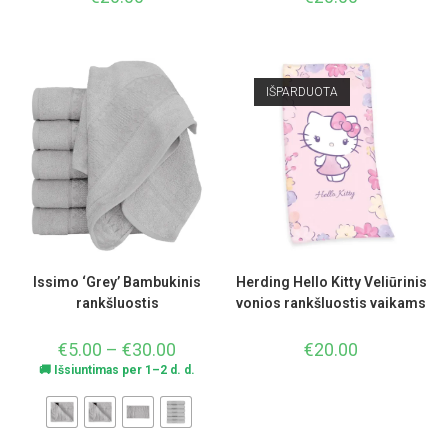
IŠPARDUOTA
Issimo ‘Grey’ Bambukinis
Herding Hello Kitty Veliūrinis
rankšluostis
vonios rankšluostis vaikams
€
5.00
–
€
30.00
€
20.00
🚚 Išsiuntimas per 1–2 d. d.