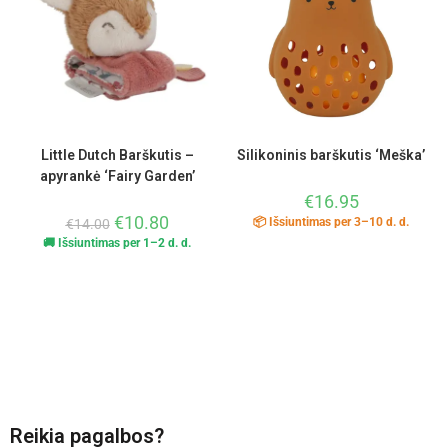
Little Dutch Barškutis –
Silikoninis barškutis ‘Meška’
apyrankė ‘Fairy Garden’
€
16.95
€
10.80
📦 Išsiuntimas per 3–10 d. d.
€
14.00
🚚 Išsiuntimas per 1–2 d. d.
Reikia pagalbos?