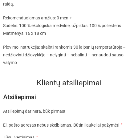
raidą.
Rekomenduojamas amžius: 0 mėn.+
Sudėtis: 100 % ekologiška medvilnė, užpildas: 100 % poliesteris
Matmenys: 16 x 18 cm
Plovimo instrukcija: skalbti rankomis 30 laipsnių temperatūroje –
nedžiovinti džiovyklėje – nelyginti – nebalinti – nenaudoti sauso
valymo
Klientų atsiliepimai
Atsiliepimai
Atsiliepimų dar nėra, būk pirmas!
El. pašto adresas nebus skelbiamas.
Būtini laukeliai pažymėti
*
Jūsų įvertinimas
*