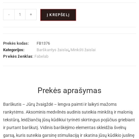
-
+
Į KREPŠELĮ
Prekės kodas:
FB1376
Kategorijos:
Barškantys žaislai
,
Minkšti žaislai
Prekės ženklas:
Fabelab
Prekės aprašymas
Barškutis – Jūrų žvaigždė – lengva paimti ir laikyti mažoms
rankytėms. Aksominis medvilnės audinis suteikia minkštą ir malonią
tekstūrą, leidžiančią jūsų kūdikiui tyrinėti skirtingus pojūčius griebiant
ir purtant barškutį. Vidinis barškėjimo elementas skleidžia švelnų
garsą, kuris suteikia garsinę stimuliaciją ir skatina jūsų kūdikio juslinę