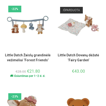
-22%
IŠPARDUOTA
Little Dutch Žaislų grandinėlė
Little Dutch Dovanų dėžutė
vežimėliui ‘Forest Friends’
‘Fairy Garden’
€
21.80
€
43.00
€
28.00
🚚 Išsiuntimas per 1–2 d. d.
-23%