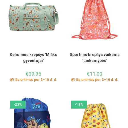
Kelioninis krepšys ’Miško
Sportinis krepšys vaikams
gyventojai’
‘Linksmybės’
€
39.95
€
11.00
📦 Išsiuntimas per 3–10 d. d.
📦 Išsiuntimas per 3–10 d. d.
-23%
-18%