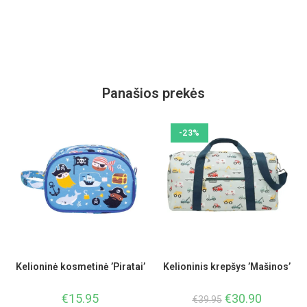
Panašios prekės
-23%
Kelioninė kosmetinė ’Piratai’
Kelioninis krepšys ’Mašinos’
€
15.95
€
30.90
€
39.95