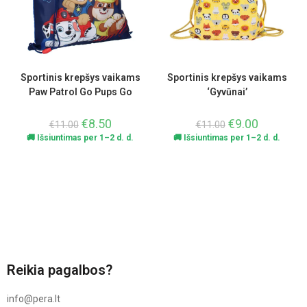
Sportinis krepšys vaikams
Sportinis krepšys vaikams
Paw Patrol Go Pups Go
‘Gyvūnai’
€
8.50
€
9.00
€
11.00
€
11.00
🚚 Išsiuntimas per 1–2 d. d.
🚚 Išsiuntimas per 1–2 d. d.
Reikia pagalbos?
info@pera.lt