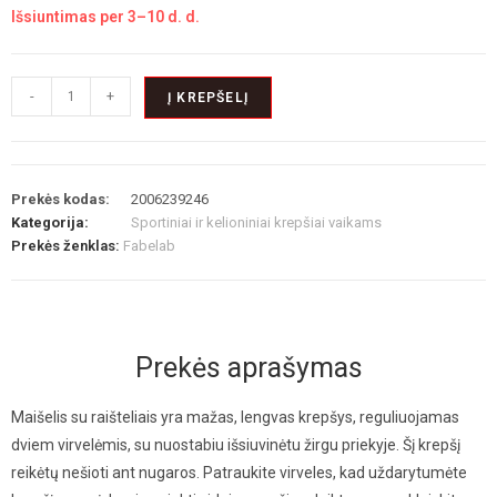
Išsiuntimas per 3–10 d. d.
-
+
Į KREPŠELĮ
Prekės kodas:
2006239246
Kategorija:
Sportiniai ir kelioniniai krepšiai vaikams
Prekės ženklas:
Fabelab
Prekės aprašymas
Maišelis su raišteliais yra mažas, lengvas krepšys, reguliuojamas
dviem virvelėmis, su nuostabiu išsiuvinėtu žirgu priekyje. Šį krepšį
reikėtų nešioti ant nugaros. Patraukite virveles, kad uždarytumėte