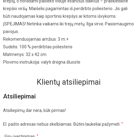
krepšį, o norėdami pasiekti viduje esančius daiktus – praskleiskite
krepšio viršų. Maišelis pagamintas iš perdirbto poliesterio. Jis gali
būti naudojamas kaip sportinis krepšys ar kitoms išvykoms.
ĮSPĖJIMAS! Netinka vaikams iki trejų metų. Ilga virvė. Pasismaugimo
pavojus.
Rekomenduojamas amžius: 3 m.+
Sudėtis: 100 % perdirbtas poliesteris
Matmenys: 32 x 42 cm
Plovimo instrukcija: valyti drėgna šluoste
Klientų atsiliepimai
Atsiliepimai
Atsiliepimų dar nėra, būk pirmas!
El. pašto adresas nebus skelbiamas.
Būtini laukeliai pažymėti
*
Jūsų įvertinimas
*