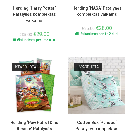
Herding ‘Harry Potter‘
Herding ‘NASA‘ Patalynės
Patalynės komplektas
komplektas vaikams
vaikams
€
28.00
€
35.00
€
29.00
🚚 Išsiuntimas per 1–2 d. d.
€
35.00
🚚 Išsiuntimas per 1–2 d. d.
IŠPARDUOTA
IŠPARDUOTA
Herding ‘Paw Patrol Dino
Cotton Box ‘Pandos‘
Rescue‘ Patalynės
Patalynės komplektas