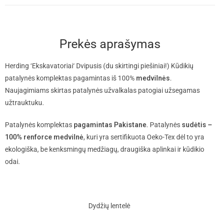
Prekės aprašymas
Herding ‘Ekskavatoriai‘ Dvipusis (du skirtingi piešiniai!) Kūdikių
patalynės komplektas pagamintas iš 100%
medvilnės
.
Naujagimiams skirtas patalynės užvalkalas patogiai užsegamas
užtrauktuku.
Patalynės komplektas
pagamintas Pakistane
. Patalynės
sudėtis –
100% renforce medvilnė
, kuri yra sertifikuota Oeko-Tex dėl to yra
ekologiška, be kenksmingų medžiagų, draugiška aplinkai ir kūdikio
odai.
Dydžių lentelė