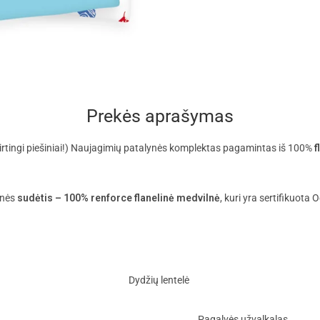
Prekės aprašymas
skirtingi piešiniai!) Naujagimių patalynės komplektas pagamintas iš 100%
f
ynės
sudėtis – 100% renforce flanelinė medvilnė
, kuri yra sertifikuota
Dydžių lentelė
Pagalvės užvalkalas