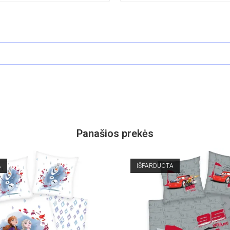
Panašios prekės
A
IŠPARDUOTA