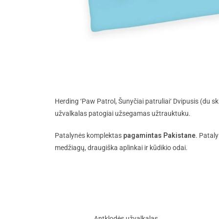
Herding ‘Paw Patrol, Šunyčiai patruliai‘ Dvipusis (du 
užvalkalas patogiai užsegamas užtrauktuku.
Patalynės komplektas
pagamintas Pakistane
. Patal
medžiagų, draugiška aplinkai ir kūdikio odai.
Antklodės užvalkalas