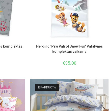
ės komplektas
Herding ‘Paw Patrol Snow Fun‘ Patalynės
komplektas vaikams
€
35.00
IŠPARDUOTA