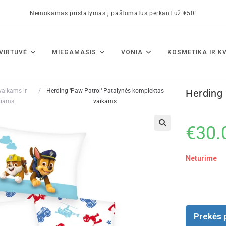
Nemokamas pristatymas į paštomatus perkant už €50!
VIRTUVĖ
MIEGAMASIS
VONIA
KOSMETIKA IR K
vaikams ir
/
Herding ‘Paw Patrol‘ Patalynės komplektas
Herding 
kiams
vaikams
€
30.
🔍
Neturime
Prekės 