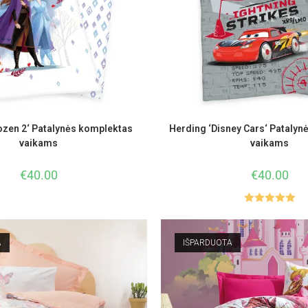
ozen 2‘ Patalynės komplektas
Herding ‘Disney Cars‘ Patalyn
vaikams
vaikams
€
40.00
€
40.00
Įvertinimas
:
5.00
iš 5
A
IŠPARDUOTA