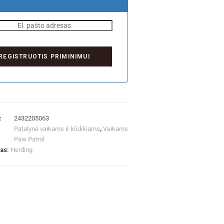
:
2432205063
Patalynė vaikams ir kūdikiams
,
Vaikams
Paw Patrol
las:
Herding