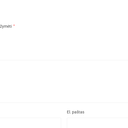
pažymėti
*
El. paštas