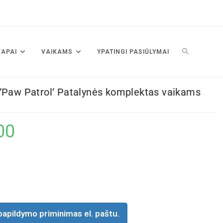
VAPAI
VAIKAMS
YPATINGI PASIŪLYMAI
‘Paw Patrol‘ Patalynės komplektas vaikams
00
papildymo priminimas el. paštu.