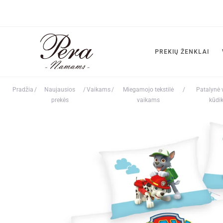
PREKIŲ ŽENKLAI
Pradžia
/
Naujausios
/
Vaikams
/
Miegamojo tekstilė
/
Patalynė 
prekės
vaikams
kūdi