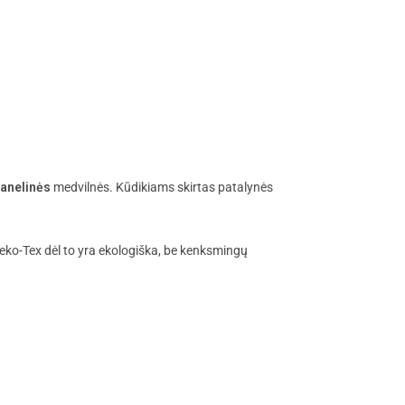
lanelinės
medvilnės. Kūdikiams skirtas patalynės
 Oeko-Tex dėl to yra ekologiška, be kenksmingų