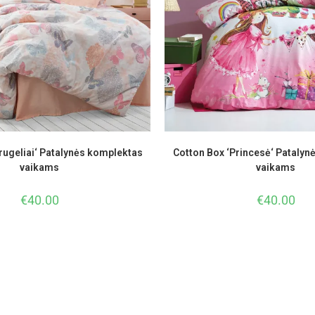
rugeliai‘ Patalynės komplektas
Cotton Box ‘Princesė‘ Patalyn
vaikams
vaikams
€
40.00
€
40.00