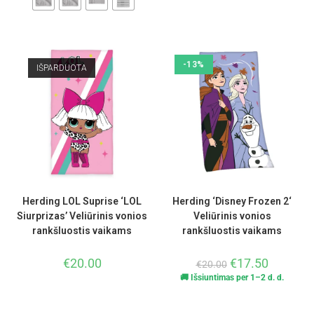
-13%
IŠPARDUOTA
Herding LOL Suprise ‘LOL
Herding ‘Disney Frozen 2‘
Siurprizas’ Veliūrinis vonios
Veliūrinis vonios
rankšluostis vaikams
rankšluostis vaikams
€
20.00
€
17.50
€
20.00
🚚 Išsiuntimas per 1–2 d. d.