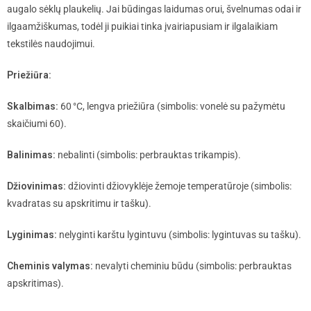
augalo sėklų plaukelių. Jai būdingas laidumas orui, švelnumas odai ir
ilgaamžiškumas, todėl ji puikiai tinka įvairiapusiam ir ilgalaikiam
tekstilės naudojimui.
Priežiūra:
Skalbimas:
60 °C, lengva priežiūra (simbolis: vonelė su pažymėtu
skaičiumi 60).
Balinimas:
nebalinti (simbolis: perbrauktas trikampis).
Džiovinimas:
džiovinti džiovyklėje žemoje temperatūroje (simbolis:
kvadratas su apskritimu ir tašku).
Lyginimas:
nelyginti karštu lygintuvu (simbolis: lygintuvas su tašku).
Cheminis valymas:
nevalyti cheminiu būdu (simbolis: perbrauktas
apskritimas).