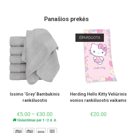
Panašios prekės
IŠPARDUOTA
Issimo ‘Grey’ Bambukinis
Herding Hello Kitty Veliūrinis
rankšluostis
vonios rankšluostis vaikams
€
5.00
–
€
30.00
€
20.00
🚚 Išsiuntimas per 1–2 d. d.