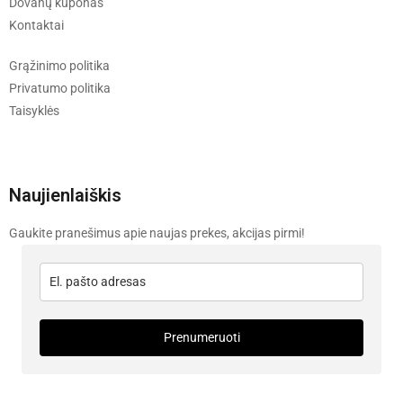
Dovanų kuponas
Kontaktai
Grąžinimo politika
Privatumo politika
Taisyklės
Naujienlaiškis
Gaukite pranešimus apie naujas prekes, akcijas pirmi!
Prenumeruoti