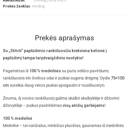
Raktažodžiai:
Disney
,
Lilo & Stitch
Prekės ženklas:
Herding
Prekės aprašymas
Su „Stitch“ paplūdimio rankšluosčiu kiekviena kelionė į
paplūdimį tampa tarpžvaigždiniu nuotykiu!
Pagamintas iš
100 % medvilnės
su puriu veliūro paviršiumi,
rankšluostis itin švelnus odai ir puikiai sugeria drėgmę. Dydis
75×150
cm
suteikia daug vietos jaukiai apsigaubti ir nusišluostyti.
Žinoma, šį vonios rankšluostį galima skalbti skalbyklėje ir džiovinti
džiovyklėje – puikus pasirinkimas
visų amžių gerbėjams
!
100 % medvilnė
Medvilnė – tai natūralus, minkštas pluoštas, gaunamas iš medvilnės