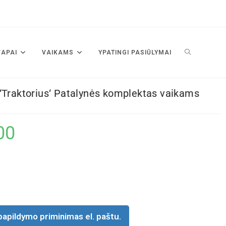
VAPAI
VAIKAMS
YPATINGI PASIŪLYMAI
‘Traktorius‘ Patalynės komplektas vaikams
00
papildymo priminimas el. paštu.