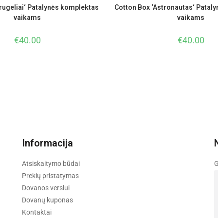
rugeliai‘ Patalynės komplektas
Cotton Box ‘Astronautas‘ Patal
vaikams
vaikams
€
40.00
€
40.00
Informacija
Atsiskaitymo būdai
G
Prekių pristatymas
Dovanos verslui
Dovanų kuponas
Kontaktai