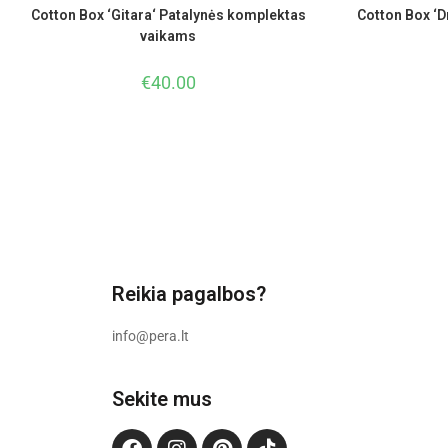
Cotton Box ‘Gitara‘ Patalynės komplektas
Cotton Box ‘D
vaikams
€
40.00
Reikia pagalbos?
info@pera.lt
Sekite mus