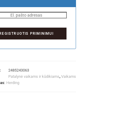
:
2485243063
Patalynė vaikams ir kūdikiams
,
Vaikams
las:
Herding