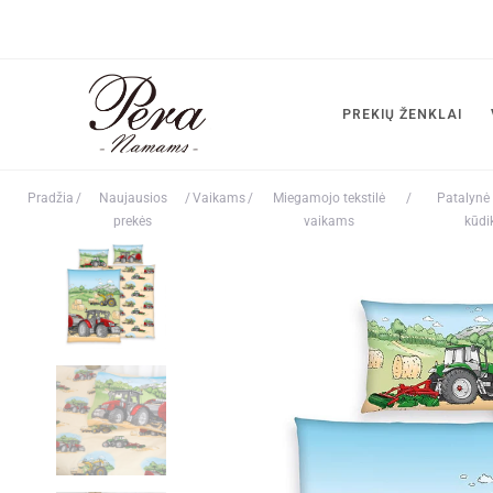
PREKIŲ ŽENKLAI
Pradžia
/
Naujausios
/
Vaikams
/
Miegamojo tekstilė
/
Patalynė 
prekės
vaikams
kūdi