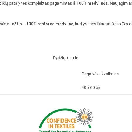
) Kūdikių patalynės komplektas pagamintas iš 100%
medvilnės
. Naujagimia
ynės
sudėtis – 100% renforce medvilnė
, kuri yra sertifikuota Oeko-Tex
Dydžių lentelė
Pagalvės užvalkalas
40 x 60 cm