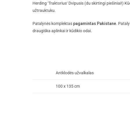
Herding ‘Traktorius‘ Dvipusis (du skirtingi piešiniai!
užtrauktuku.
Patalynės komplektas
pagamintas Pakistane
. Patal
draugiška aplinkai ir kūdikio odai.
Antklodės užvalkalas
100 x 135 cm