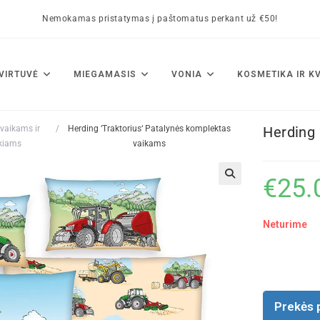
Nemokamas pristatymas į paštomatus perkant už €50!
VIRTUVĖ
MIEGAMASIS
VONIA
KOSMETIKA IR K
vaikams ir
/
Herding ‘Traktorius‘ Patalynės komplektas
Herding 
kiams
vaikams
€
25.
🔍
Neturime
Prekės 