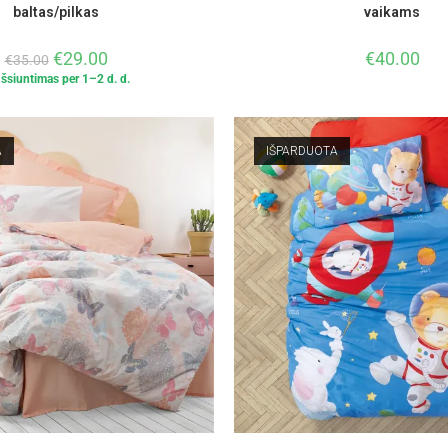
baltas/pilkas
vaikams
€
29.00
€
40.00
€
35.00
Išsiuntimas per 1–2 d. d.
A
IŠPARDUOTA