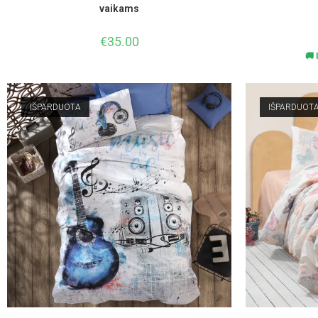
vaikams
€
35.00
🚚 
IŠPARDUOTA
IŠPARDUOT