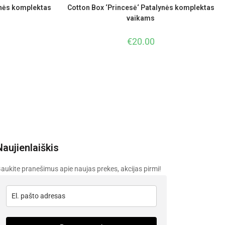
ynės komplektas
Cotton Box ‘Princesė‘ Patalynės komplektas
vaikams
€
20.00
Naujienlaiškis
aukite pranešimus apie naujas prekes, akcijas pirmi!