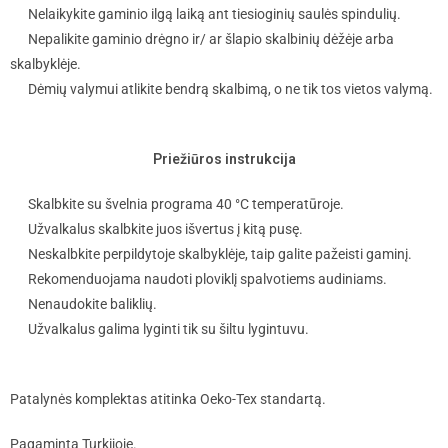
Nelaikykite gaminio ilgą laiką ant tiesioginių saulės spindulių.
Nepalikite gaminio drėgno ir/ ar šlapio skalbinių dėžėje arba
skalbyklėje.
Dėmių valymui atlikite bendrą skalbimą, o ne tik tos vietos valymą.
Priežiūros instrukcija
Skalbkite su švelnia programa 40 °C temperatūroje.
Užvalkalus skalbkite juos išvertus į kitą pusę.
Neskalbkite perpildytoje skalbyklėje, taip galite pažeisti gaminį.
Rekomenduojama naudoti ploviklį spalvotiems audiniams.
Nenaudokite baliklių.
Užvalkalus galima lyginti tik su šiltu lygintuvu.
Patalynės komplektas atitinka Oeko-Tex standartą.
Pagaminta Turkijoje.