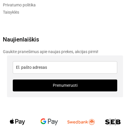
Privatumo politika
Taisyklės
Naujienlaiškis
Gaukite pranešimus apie naujas prekes, akcijas pirmi!
Prenumeruoti