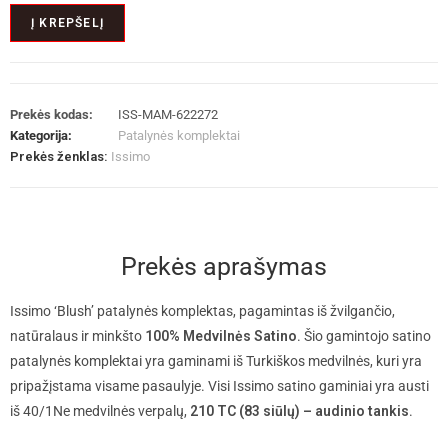
Į KREPŠELĮ
Prekės kodas:
ISS-MAM-622272
Kategorija:
Patalynės komplektai
Prekės ženklas:
Issimo
Prekės aprašymas
Issimo ‘Blush’ patalynės komplektas, pagamintas iš žvilgančio,
natūralaus ir minkšto
100% Medvilnės Satino
. Šio gamintojo satino
patalynės komplektai yra gaminami iš Turkiškos medvilnės, kuri yra
pripažįstama visame pasaulyje. Visi Issimo satino gaminiai yra austi
iš 40/1Ne medvilnės verpalų,
210 TC (83 siūlų) – audinio tankis
.