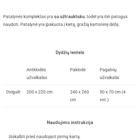
Patalynės komplektas yra
su užtrauktuku
, todėl yra itin patogus
naudoti. Patalynė yra įpakuota į kietą, gražią kartoninę dėžę.
Dydžių lentelė
Antklodės
Paklodė
Pagalvių
užvalkalas
užvalkalai
Dvigulė
200 x 220 cm
240 x 260
50 x 70 cm (4
cm
vnt.)
Naudojimo instrukcija
Išskalbti prieš naudojant pirmą kartą.