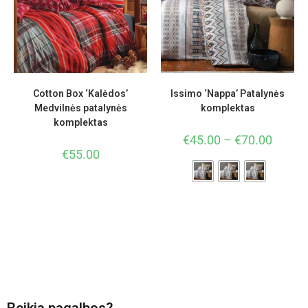
Cotton Box ‘Kalėdos’
Issimo ‘Nappa’ Patalynės
Medvilnės patalynės
komplektas
komplektas
€
45.00
–
€
70.00
€
55.00
Reikia pagalbos?