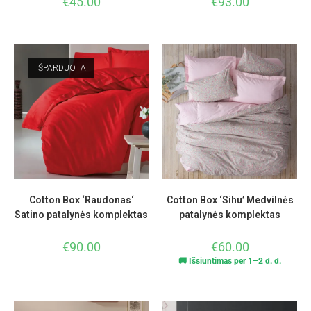
€
45.00
€
93.00
IŠPARDUOTA
Cotton Box ‘Raudonas‘
Cotton Box ‘Sihu’ Medvilnės
Satino patalynės komplektas
patalynės komplektas
€
90.00
€
60.00
🚚 Išsiuntimas per 1–2 d. d.