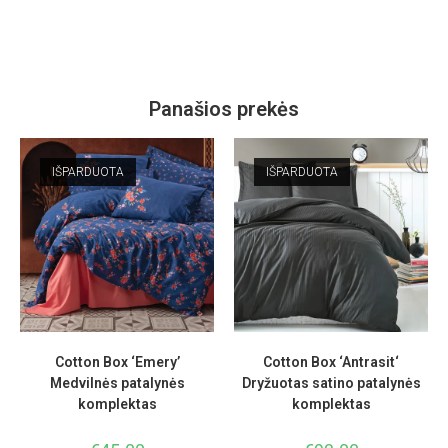
Panašios prekės
IŠPARDUOTA
IŠPARDUOTA
Cotton Box ‘Emery’
Cotton Box ‘Antrasit‘
Medvilnės patalynės
Dryžuotas satino patalynės
komplektas
komplektas