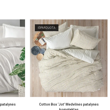
IŠPARDUOTA
 patalynės
Cotton Box ‘Jot’ Medvilnės patalynės
komplektas