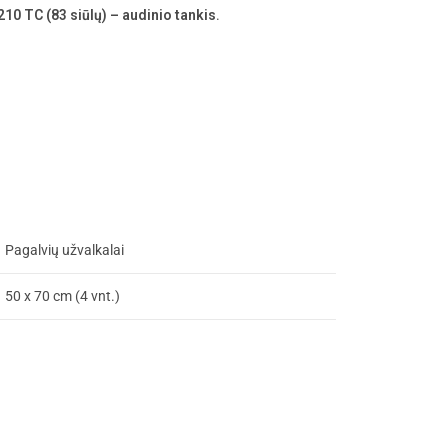
210 TC (83 siūlų) – audinio tankis
.
Pagalvių užvalkalai
50 x 70 cm (4 vnt.)