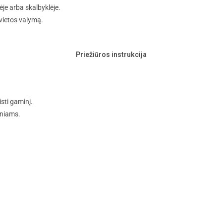
je arba skalbyklėje.
vietos valymą.
Priežiūros instrukcija
sti gaminį.
niams.