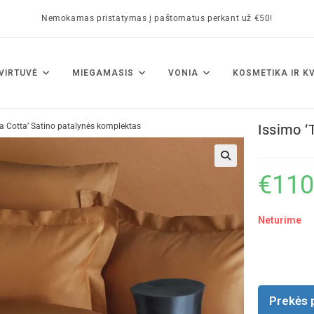
Nemokamas pristatymas į paštomatus perkant už €50!
VIRTUVĖ
MIEGAMASIS
VONIA
KOSMETIKA IR K
ra Cotta’ Satino patalynės komplektas
Issimo ‘
🔍
€
110
Neturime
Prekės 