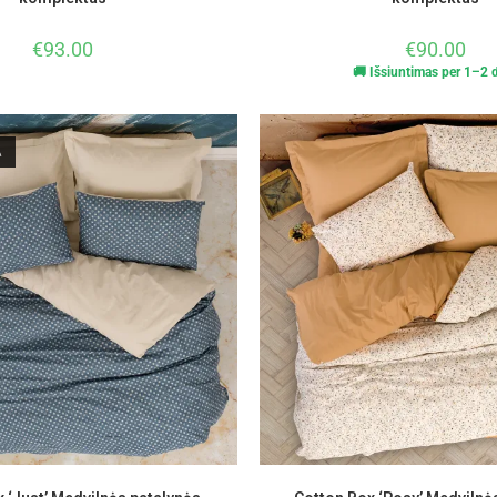
€
93.00
€
90.00
🚚 Išsiuntimas per 1–2 d
A