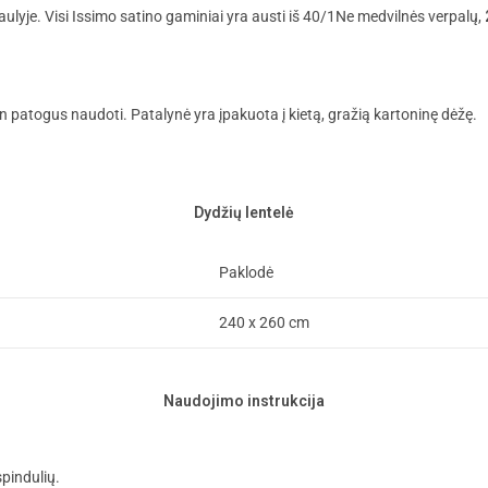
ulyje. Visi Issimo satino gaminiai yra austi iš 40/1Ne medvilnės verpalų,
itin patogus naudoti. Patalynė yra įpakuota į kietą, gražią kartoninę dėžę.
Dydžių lentelė
Paklodė
240 x 260 cm
Naudojimo instrukcija
spindulių.