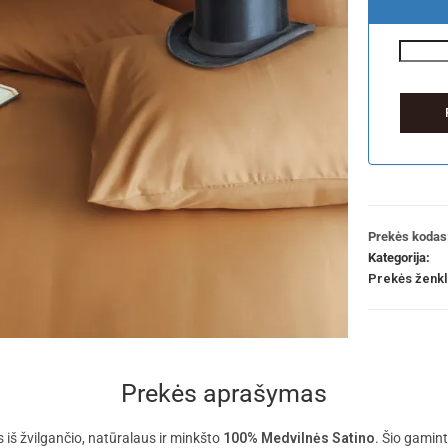
Prekės kodas
Kategorija:
Prekės ženk
Prekės aprašymas
iš žvilgančio, natūralaus ir minkšto
100% Medvilnės Satino
. Šio gamin