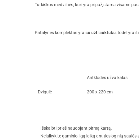
Turkiškos medvilnės, kuri yra pripažįstama visame pasa
Patalynės komplektas yra
su užtrauktuku
, todėl yra 
Antklodės užvalkalas
Dvigulė
200 x 220 cm
Išskalbti prieš naudojant pirmą kartą.
Nelaikykite gaminio ilgą laiką ant tiesioginių saulės 