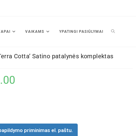
VAPAI
VAIKAMS
YPATINGI PASIŪLYMAI
Terra Cotta’ Satino patalynės komplektas
.00
papildymo priminimas el. paštu.