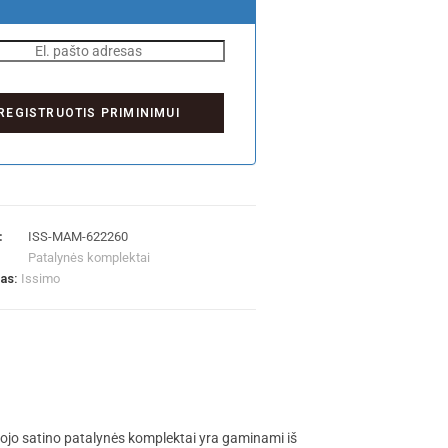
:
ISS-MAM-622260
Patalynės komplektai
las:
Issimo
tojo satino patalynės komplektai yra gaminami iš