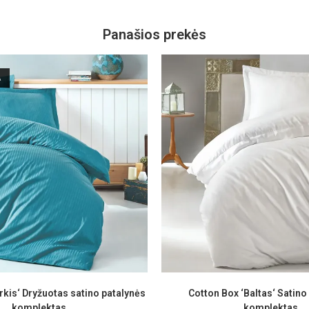
Panašios prekės
A
rkis‘ Dryžuotas satino patalynės
Cotton Box ‘Baltas‘ Satino
komplektas
komplektas