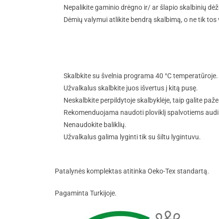
Nepalikite gaminio drėgno ir/ ar šlapio skalbinių dėžė
Dėmių valymui atlikite bendrą skalbimą, o ne tik tos 
Skalbkite su švelnia programa 40 °C temperatūroje.
Užvalkalus skalbkite juos išvertus į kitą pusę.
Neskalbkite perpildytoje skalbyklėje, taip galite pažei
Rekomenduojama naudoti ploviklį spalvotiems audi
Nenaudokite baliklių.
Užvalkalus galima lyginti tik su šiltu lygintuvu.
Patalynės komplektas atitinka Oeko-Tex standartą.
Pagaminta Turkijoje.