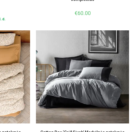
€
60.00
. d.