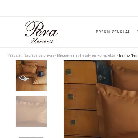
PREKIŲ ŽENKLAI
Pradžia
/
Naujausios prekės
/
Miegamasis
/
Patalynės komplektai
/
Issimo ‘Ter