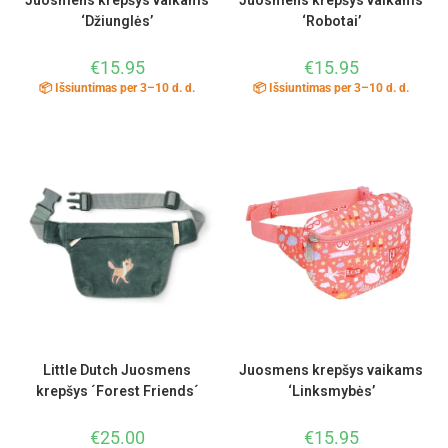
Juosmens krepšys vaikams
Juosmens krepšys vaikams
‘Džiunglės’
‘Robotai’
€
15.95
€
15.95
📦 Išsiuntimas per 3–10 d. d.
📦 Išsiuntimas per 3–10 d. d.
Little Dutch Juosmens
Juosmens krepšys vaikams
krepšys ´Forest Friends´
‘Linksmybės’
€
25.00
€
15.95