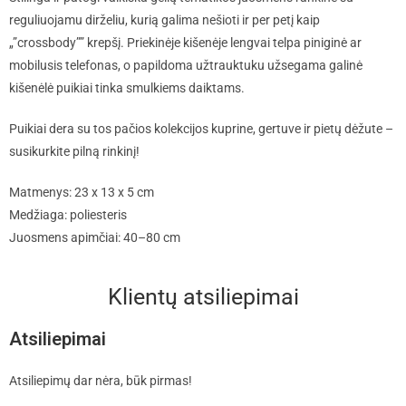
reguliuojamu dirželiu, kurią galima nešioti ir per petį kaip
„”crossbody”” krepšį. Priekinėje kišenėje lengvai telpa piniginė ar
mobilusis telefonas, o papildoma užtrauktuku užsegama galinė
kišenėlė puikiai tinka smulkiems daiktams.
Puikiai dera su tos pačios kolekcijos kuprine, gertuve ir pietų dėžute –
susikurkite pilną rinkinį!
Matmenys: 23 x 13 x 5 cm
Medžiaga: poliesteris
Juosmens apimčiai: 40–80 cm
Klientų atsiliepimai
Atsiliepimai
Atsiliepimų dar nėra, būk pirmas!