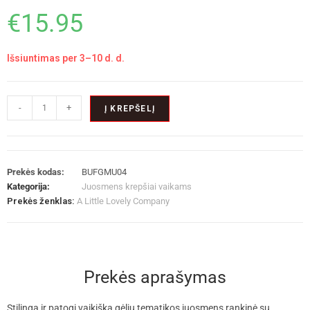
€
15.95
Išsiuntimas per 3–10 d. d.
-
+
Į KREPŠELĮ
Prekės kodas:
BUFGMU04
Kategorija:
Juosmens krepšiai vaikams
Prekės ženklas:
A Little Lovely Company
Prekės aprašymas
Stilinga ir patogi vaikiška gėlių tematikos juosmens rankinė su