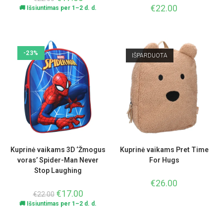
€
22.00
🚚 Išsiuntimas per 1–2 d. d.
-23%
IŠPARDUOTA
Kuprinė vaikams 3D ‘Žmogus
Kuprinė vaikams Pret Time
voras’ Spider-Man Never
For Hugs
Stop Laughing
€
26.00
€
17.00
€
22.00
🚚 Išsiuntimas per 1–2 d. d.