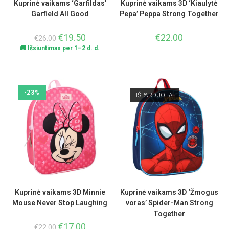
Kuprinė vaikams ‘Garfildas’
Kuprinė vaikams 3D ‘Kiaulytė
Garfield All Good
Pepa’ Peppa Strong Together
€
19.50
€
22.00
€
26.00
🚚 Išsiuntimas per 1–2 d. d.
-23%
IŠPARDUOTA
Kuprinė vaikams 3D Minnie
Kuprinė vaikams 3D ‘Žmogus
Mouse Never Stop Laughing
voras’ Spider-Man Strong
Together
€
17.00
€
22.00