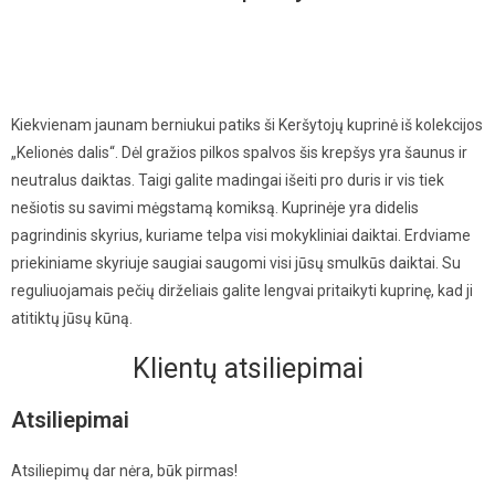
Kiekvienam jaunam berniukui patiks ši Keršytojų kuprinė iš kolekcijos
„Kelionės dalis“. Dėl gražios pilkos spalvos šis krepšys yra šaunus ir
neutralus daiktas. Taigi galite madingai išeiti pro duris ir vis tiek
nešiotis su savimi mėgstamą komiksą. Kuprinėje yra didelis
pagrindinis skyrius, kuriame telpa visi mokykliniai daiktai. Erdviame
priekiniame skyriuje saugiai saugomi visi jūsų smulkūs daiktai. Su
reguliuojamais pečių dirželiais galite lengvai pritaikyti kuprinę, kad ji
atitiktų jūsų kūną.
Klientų atsiliepimai
Atsiliepimai
Atsiliepimų dar nėra, būk pirmas!