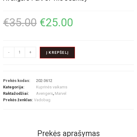
€
35.00
€
25.00
-
+
Į KREPŠELĮ
Prekės kodas:
202-3612
Kategorija:
Kuprinės vaikams
Raktažodžiai:
Avengers
,
Marvel
Prekės ženklas:
Vadobag
Prekės aprašymas