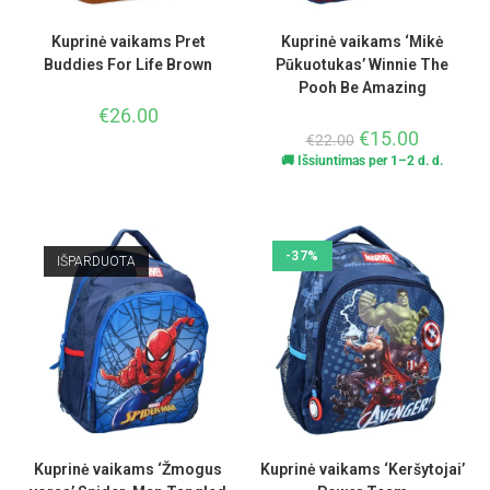
Kuprinė vaikams Pret
Kuprinė vaikams ‘Mikė
Buddies For Life Brown
Pūkuotukas’ Winnie The
Pooh Be Amazing
€
26.00
€
15.00
€
22.00
🚚 Išsiuntimas per 1–2 d. d.
-37%
IŠPARDUOTA
Kuprinė vaikams ‘Žmogus
Kuprinė vaikams ‘Keršytojai’