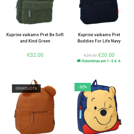
Kuprinė vaikams Pret Be Soft
Kuprinė vaikams Pret
and Kind Green
Buddies For Life Navy
€
32.00
€
20.00
€
26.00
🚚 Išsiuntimas per 1–2 d. d.
-32%
IŠPARDUOTA