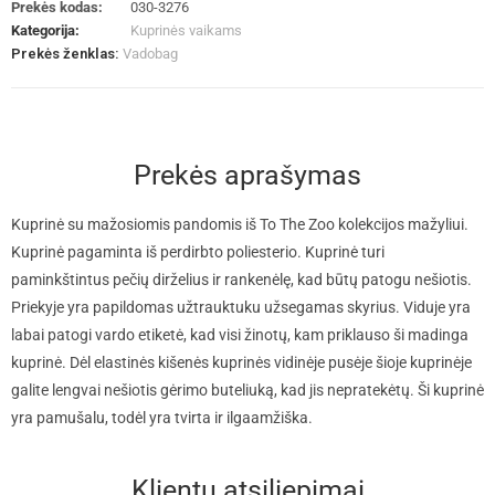
Prekės kodas:
030-3276
Kategorija:
Kuprinės vaikams
Prekės ženklas:
Vadobag
Prekės aprašymas
Kuprinė su mažosiomis pandomis iš To The Zoo kolekcijos mažyliui.
Kuprinė pagaminta iš perdirbto poliesterio. Kuprinė turi
paminkštintus pečių dirželius ir rankenėlę, kad būtų patogu nešiotis.
Priekyje yra papildomas užtrauktuku užsegamas skyrius. Viduje yra
labai patogi vardo etiketė, kad visi žinotų, kam priklauso ši madinga
kuprinė. Dėl elastinės kišenės kuprinės vidinėje pusėje šioje kuprinėje
galite lengvai nešiotis gėrimo buteliuką, kad jis nepratekėtų. Ši kuprinė
yra pamušalu, todėl yra tvirta ir ilgaamžiška.
Klientų atsiliepimai