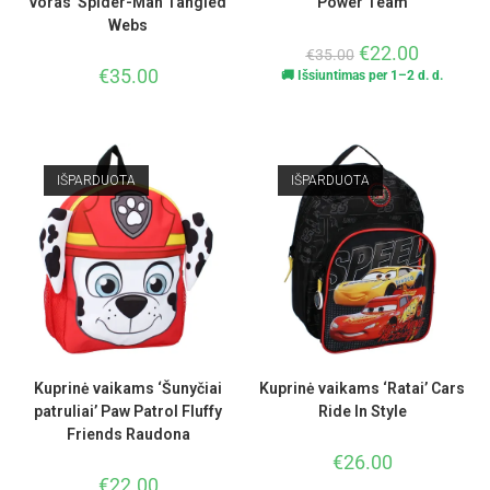
voras’ Spider-Man Tangled
Power Team
Webs
€
22.00
€
35.00
€
35.00
🚚 Išsiuntimas per 1–2 d. d.
IŠPARDUOTA
IŠPARDUOTA
Kuprinė vaikams ‘Šunyčiai
Kuprinė vaikams ‘Ratai’ Cars
patruliai’ Paw Patrol Fluffy
Ride In Style
Friends Raudona
€
26.00
€
22.00