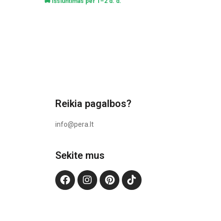
🚚 Išsiuntimas per 1–2 d. d.
Reikia pagalbos?
info@pera.lt
Sekite mus