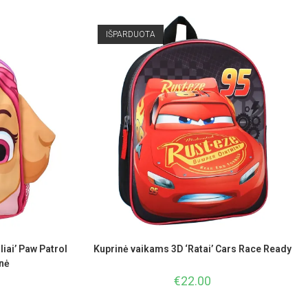
IŠPARDUOTA
iai’ Paw Patrol
Kuprinė vaikams 3D ‘Ratai’ Cars Race Ready
inė
€
22.00