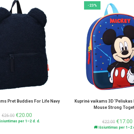
-23%
ams Pret Buddies For Life Navy
Kuprinė vaikams 3D ‘Peliukas 
Mouse Strong Toge
€
20.00
€
26.00
€
17.00
Išsiuntimas per 1–2 d. d.
€
22.00
🚚 Išsiuntimas per 1–2 d