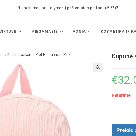
Nemokamas pristatymas į paštomatus perkant už €50!
VIRTUVĖ
MIEGAMASIS
VONIA
KOSMETIKA IR K
ams
/
Kuprinė vaikams Pret Run around Pink
Kuprinė 
🔍
€
32.
Neturime
Prekės 