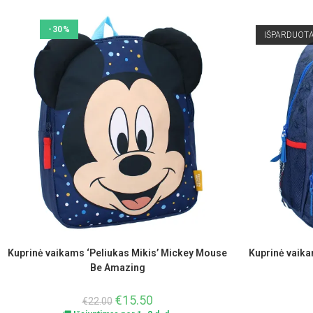
-30%
IŠPARDUOT
Kuprinė vaikams ‘Peliukas Mikis’ Mickey Mouse
Kuprinė vaik
Be Amazing
€
15.50
€
22.00