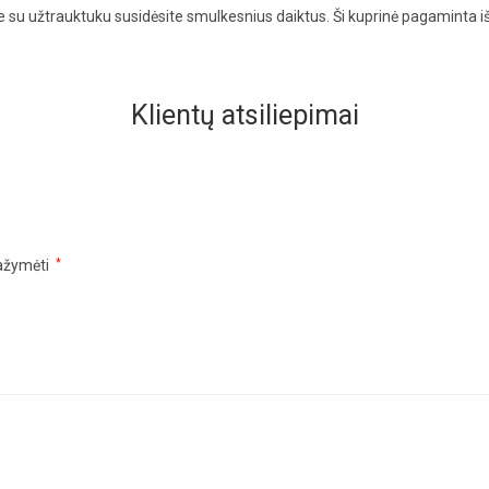
e su užtrauktuku susidėsite smulkesnius daiktus. Ši kuprinė pagaminta iš 
.
Klientų atsiliepimai
pažymėti
*