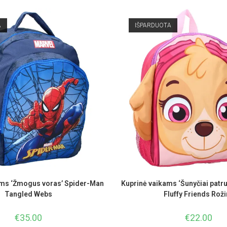
A
IŠPARDUOTA
ams ‘Žmogus voras’ Spider-Man
Kuprinė vaikams ‘Šunyčiai patrul
Tangled Webs
Fluffy Friends Rož
€
35.00
€
22.00