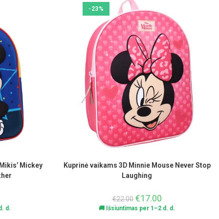
-23%
Mikis’ Mickey
Kuprinė vaikams 3D Minnie Mouse Never Stop
ther
Laughing
€
17.00
€
22.00
. d.
🚚 Išsiuntimas per 1–2 d. d.