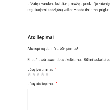
dėžutę ir vandens buteliuką, mažoje priekinėje kišenėj
reguliuojami, todėl jūsų vaikas visada tinkamai priglus
Atsiliepimai
Atsiliepimų dar nėra, būk pirmas!
El. pašto adresas nebus skelbiamas.
Būtini laukeliai 
Jūsų įvertinimas
*
Jūsų atsiliepimas
*