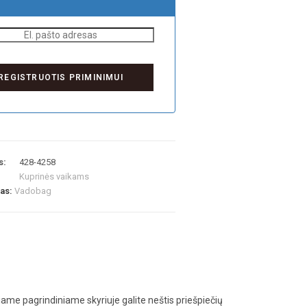
s:
428-4258
Kuprinės vaikams
las:
Vadobag
eliame pagrindiniame skyriuje galite neštis priešpiečių