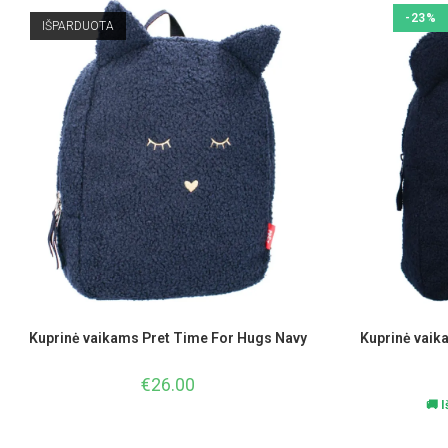
-23%
IŠPARDUOTA
Kuprinė vaikams Pret Time For Hugs Navy
Kuprinė vaik
€
26.00
🚚 