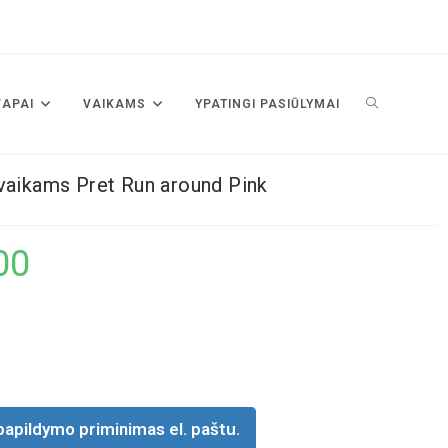
VAPAI
VAIKAMS
YPATINGI PASIŪLYMAI
vaikams Pret Run around Pink
00
papildymo priminimas el. paštu.