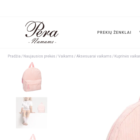
PREKIŲ ŽENKLAI
Pradžia
/
Naujausios prekės
/
Vaikams
/
Aksesuarai vaikams
/
Kuprinės vaik