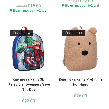
€
22.00
€
35.00
€
15.50
🚚 Išsiuntimas per 1–2 d. d.
€
22.00
🚚 Išsiuntimas per 1–2 d. d.
IŠPARDUOTA
IŠPARDUOTA
Kuprinė vaikams 3D
Kuprinė vaikams Pret Time
‘Keršytojai’ Avengers Save
For Hugs
The Day
€
26.00
€
22.00