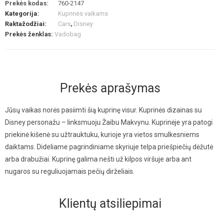
Prekės kodas:
760-2147
Kategorija:
Kuprinės vaikams
Raktažodžiai:
Cars
,
Disney
Prekės ženklas:
Vadobag
Prekės aprašymas
Jūsų vaikas norės pasiimti šią kuprinę visur. Kuprinės dizainas su
Disney personažu – linksmuoju Žaibu Makvynu. Kuprinėje yra patogi
priekinė kišenė su užtrauktuku, kurioje yra vietos smulkesniems
daiktams. Dideliame pagrindiniame skyriuje telpa priešpiečių dėžutė
arba drabužiai. Kuprinę galima nešti už kilpos viršuje arba ant
nugaros su reguliuojamais pečių dirželiais.
Klientų atsiliepimai