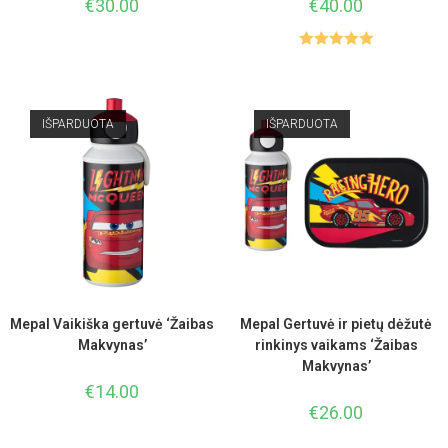
€
30.00
€
40.00
Įvertinimas
:
5.00
iš 5
IŠPARDUOTA
IŠPARDUOTA
Mepal Vaikiška gertuvė ‘Žaibas
Mepal Gertuvė ir pietų dėžutė
Makvynas’
rinkinys vaikams ‘Žaibas
Makvynas’
€
14.00
€
26.00