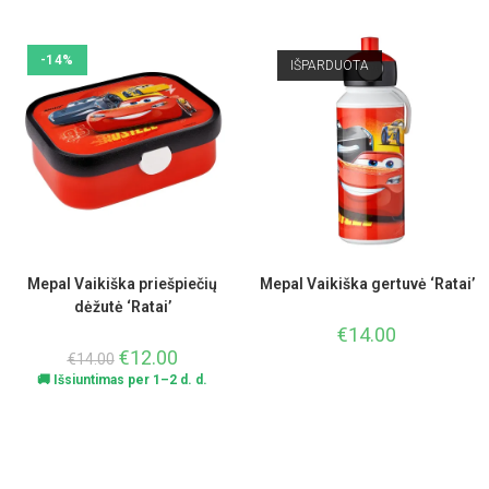
-14%
IŠPARDUOTA
Mepal Vaikiška priešpiečių
Mepal Vaikiška gertuvė ‘Ratai’
dėžutė ‘Ratai’
€
14.00
€
12.00
€
14.00
🚚 Išsiuntimas per 1–2 d. d.