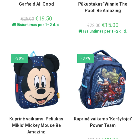
Garfield All Good
Pūkuotukas’ Winnie The
Pooh Be Amazing
€
19.50
€
26.00
€
15.00
🚚 Išsiuntimas per 1–2 d. d.
€
22.00
🚚 Išsiuntimas per 1–2 d. d.
-30%
-37%
Kuprinė vaikams ‘Peliukas
Kuprinė vaikams ‘Keršytojai’
Mikis’ Mickey Mouse Be
Power Team
Amazing