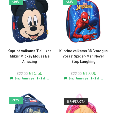
-30%
-23%
Kuprinė vaikams ‘Peliukas
Kuprinė vaikams 3D ‘Žmogus
Mikis’ Mickey Mouse Be
voras’ Spider-Man Never
Amazing
Stop Laughing
€
15.50
€
17.00
€
22.00
€
22.00
🚚 Išsiuntimas per 1–2 d. d.
🚚 Išsiuntimas per 1–2 d. d.
-37%
IŠPARDUOTA