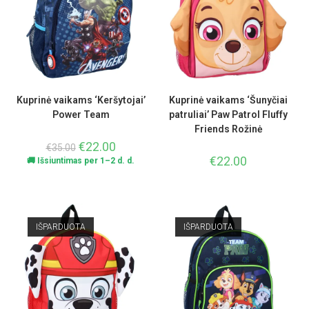
Kuprinė vaikams ‘Keršytojai’
Kuprinė vaikams ‘Šunyčiai
Power Team
patruliai’ Paw Patrol Fluffy
Friends Rožinė
€
22.00
€
35.00
€
22.00
🚚 Išsiuntimas per 1–2 d. d.
IŠPARDUOTA
IŠPARDUOTA