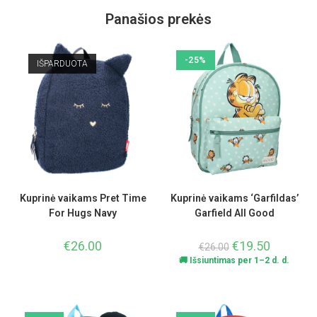
Panašios prekės
-25%
IŠPARDUOTA
Kuprinė vaikams Pret Time
Kuprinė vaikams ‘Garfildas’
For Hugs Navy
Garfield All Good
€
26.00
€
19.50
€
26.00
🚚 Išsiuntimas per 1–2 d. d.