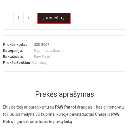
-
+
Į KREPŠELĮ
Prekės kodas:
520-3967
Kategorija:
Kuprinės vaikams
Raktažodis:
Paw Patrol
Prekės ženklas:
Vadobag
Prekės aprašymas
Eiti į darželį ar būrelį kartu su
PAW Patrol
draugais… kas gi nenorėtų
to? Su šia mėlyna 3D kuprine, kurioje pavaizduotas Chase iš
PAW
Patrol
, garantuotai turėsite puikų laiką.