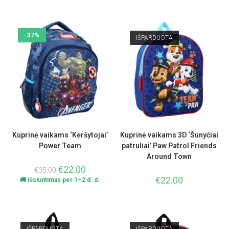
-37%
IŠPARDUOTA
Kuprinė vaikams ‘Keršytojai’
Kuprinė vaikams 3D ‘Šunyčiai
Power Team
patruliai’ Paw Patrol Friends
Around Town
€
22.00
€
35.00
€
22.00
🚚 Išsiuntimas per 1–2 d. d.