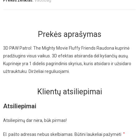
Prekės ženklas:
Vadobag
Prekės aprašymas
3D PAW Patrol: The Mighty Movie Fluffy Friends Raudona kuprinė
pradžiugins visus vaikus. 3D efektas atsiranda dėl kyšančių ausų.
Kuprinėje yra 1 didelis pagrindinis skyrius, kuris atsidaro ir užsidaro
užtrauktuku. Dirželiai reguliuojami.
Klientų atsiliepimai
Atsiliepimai
Atsiliepimų dar nėra, būk pirmas!
El. pašto adresas nebus skelbiamas.
Būtini laukeliai pažymėti
*