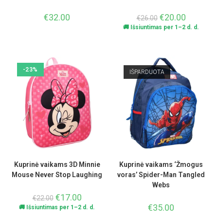
€
32.00
€
20.00
€
26.00
🚚 Išsiuntimas per 1–2 d. d.
-23%
IŠPARDUOTA
Kuprinė vaikams 3D Minnie
Kuprinė vaikams ‘Žmogus
Mouse Never Stop Laughing
voras’ Spider-Man Tangled
Webs
€
17.00
€
22.00
€
35.00
🚚 Išsiuntimas per 1–2 d. d.