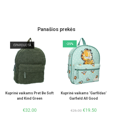
Panašios prekės
-25%
IŠPARDUOTA
Kuprinė vaikams Pret Be Soft
Kuprinė vaikams ‘Garfildas’
and Kind Green
Garfield All Good
€
32.00
€
19.50
€
26.00