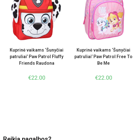
Kuprinė vaikams ‘Šunyčiai
Kuprinė vaikams ‘Šunyčiai
patruliai’ Paw Patrol Fluffy
patruliai’ Paw Patrol Free To
Friends Raudona
Be Me
€
22.00
€
22.00
Reikia pagalbos?