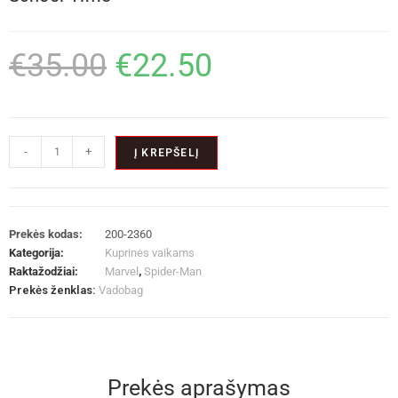
€
35.00
€
22.50
-
+
Į KREPŠELĮ
Prekės kodas:
200-2360
Kategorija:
Kuprinės vaikams
Raktažodžiai:
Marvel
,
Spider-Man
Prekės ženklas:
Vadobag
Prekės aprašymas