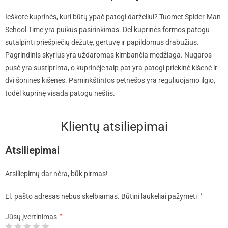
Ieškote kuprinės, kuri būtų ypač patogi darželiui? Tuomet Spider-Man
School Time yra puikus pasirinkimas. Dėl kuprinės formos patogu
sutalpinti priešpiečių dėžutę, gertuvę ir papildomus drabužius.
Pagrindinis skyrius yra uždaromas kimbančia medžiaga. Nugaros
pusė yra sustiprinta, o kuprinėje taip pat yra patogi priekinė kišenė ir
dvi šoninės kišenės. Paminkštintos petnešos yra reguliuojamo ilgio,
todėl kuprinę visada patogu neštis.
Klientų atsiliepimai
Atsiliepimai
Atsiliepimų dar nėra, būk pirmas!
El. pašto adresas nebus skelbiamas.
Būtini laukeliai pažymėti
*
Jūsų įvertinimas
*