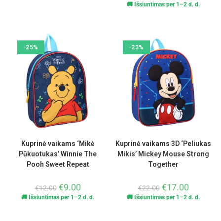
🚚 Išsiuntimas per 1–2 d. d.
-25%
-23%
Kuprinė vaikams ‘Mikė
Kuprinė vaikams 3D ‘Peliukas
Pūkuotukas’ Winnie The
Mikis’ Mickey Mouse Strong
Pooh Sweet Repeat
Together
€
9.00
€
17.00
€
12.00
€
22.00
🚚 Išsiuntimas per 1–2 d. d.
🚚 Išsiuntimas per 1–2 d. d.