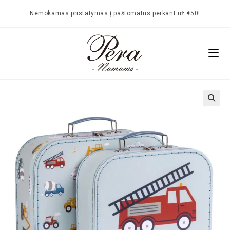
Nemokamas pristatymas į paštomatus perkant už €50!
🔍