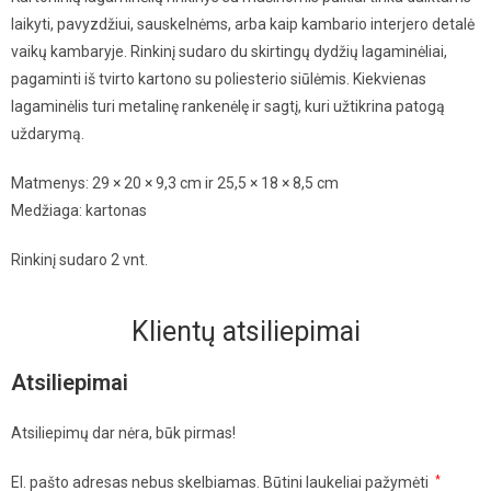
laikyti, pavyzdžiui, sauskelnėms, arba kaip kambario interjero detalė
vaikų kambaryje. Rinkinį sudaro du skirtingų dydžių lagaminėliai,
pagaminti iš tvirto kartono su poliesterio siūlėmis. Kiekvienas
lagaminėlis turi metalinę rankenėlę ir sagtį, kuri užtikrina patogą
uždarymą.
Matmenys: 29 × 20 × 9,3 cm ir 25,5 × 18 × 8,5 cm
Medžiaga: kartonas
Rinkinį sudaro 2 vnt.
Klientų atsiliepimai
Atsiliepimai
Atsiliepimų dar nėra, būk pirmas!
El. pašto adresas nebus skelbiamas.
Būtini laukeliai pažymėti
*