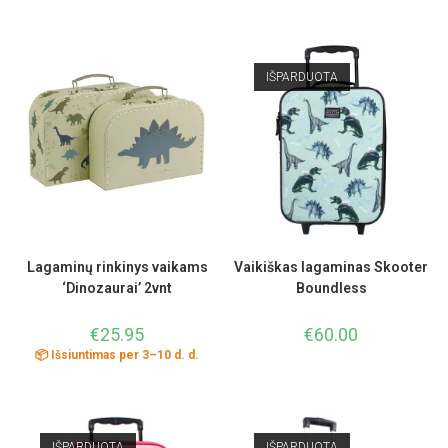
IŠPARDUOTA
Lagaminų rinkinys vaikams
Vaikiškas lagaminas Skooter
‘Dinozaurai’ 2vnt
Boundless
€
25.95
€
60.00
📦 Išsiuntimas per 3–10 d. d.
IŠPARDUOTA
IŠPARDUOTA