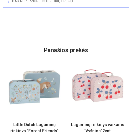
DAR NEPERŽIŪRĖJOTE JOKIŲ PREKIŲ.
Panašios prekės
Little Dutch Lagaminų
Lagaminų rinkinys vaikams
rinkinys ´Forest Friends´
‘Vyšnios’ 2vnt