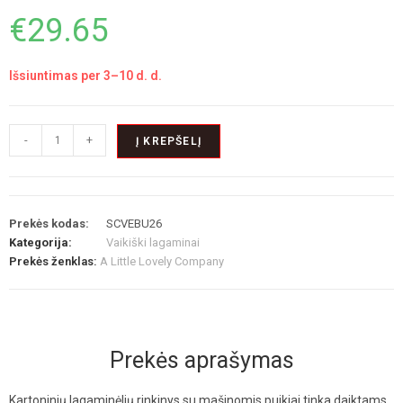
€
29.65
Išsiuntimas per 3–10 d. d.
-
+
Į KREPŠELĮ
Prekės kodas:
SCVEBU26
Kategorija:
Vaikiški lagaminai
Prekės ženklas:
A Little Lovely Company
Prekės aprašymas
Kartoninių lagaminėlių rinkinys su mašinomis puikiai tinka daiktams