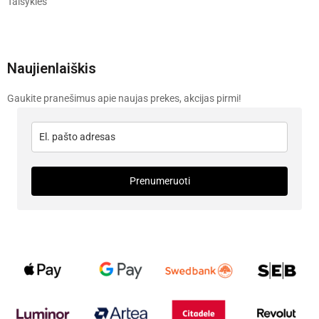
Taisyklės
Naujienlaiškis
Gaukite pranešimus apie naujas prekes, akcijas pirmi!
Prenumeruoti