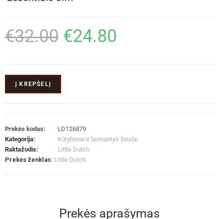
€
32.00
€
24.80
Į KREPŠELĮ
Prekės kodas:
LD126879
Kategorija:
Kūrybiniai ir lavinantys žaislai
Raktažodis:
Little Dutch
Prekės ženklas:
Little Dutch
Prekės aprašymas