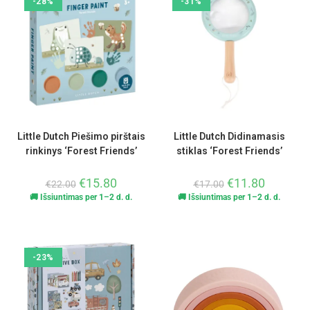
-28%
-31%
Little Dutch Piešimo pirštais
Little Dutch Didinamasis
rinkinys ‘Forest Friends’
stiklas ‘Forest Friends’
€
15.80
€
11.80
€
22.00
€
17.00
🚚 Išsiuntimas per 1–2 d. d.
🚚 Išsiuntimas per 1–2 d. d.
-23%