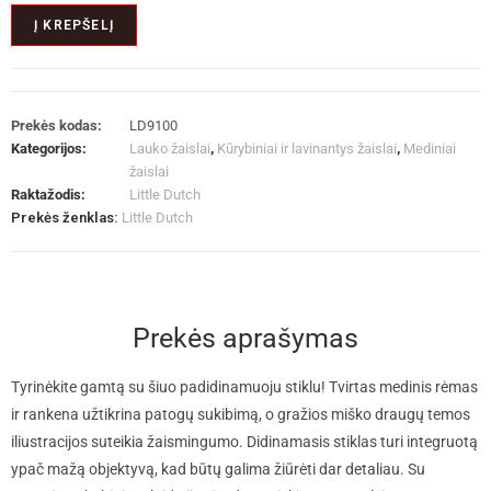
Į KREPŠELĮ
Prekės kodas:
LD9100
Kategorijos:
Lauko žaislai
,
Kūrybiniai ir lavinantys žaislai
,
Mediniai
žaislai
Raktažodis:
Little Dutch
Prekės ženklas:
Little Dutch
Prekės aprašymas
Tyrinėkite gamtą su šiuo padidinamuoju stiklu! Tvirtas medinis rėmas
ir rankena užtikrina patogų sukibimą, o gražios miško draugų temos
iliustracijos suteikia žaismingumo. Didinamasis stiklas turi integruotą
ypač mažą objektyvą, kad būtų galima žiūrėti dar detaliau. Su