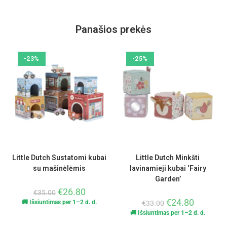
Panašios prekės
-23%
-25%
Little Dutch Sustatomi kubai
Little Dutch Minkšti
su mašinėlėmis
lavinamieji kubai ‘Fairy
Garden’
€
26.80
€
35.00
€
24.80
🚚 Išsiuntimas per 1–2 d. d.
€
33.00
🚚 Išsiuntimas per 1–2 d. d.