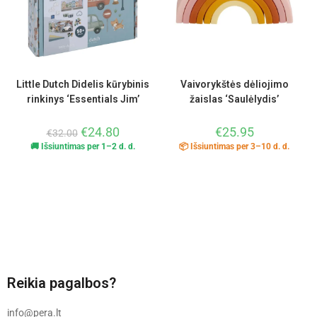
Little Dutch Didelis kūrybinis
Vaivorykštės dėliojimo
rinkinys ‘Essentials Jim’
žaislas ‘Saulėlydis’
€
24.80
€
25.95
€
32.00
🚚 Išsiuntimas per 1–2 d. d.
📦 Išsiuntimas per 3–10 d. d.
Reikia pagalbos?
info@pera.lt