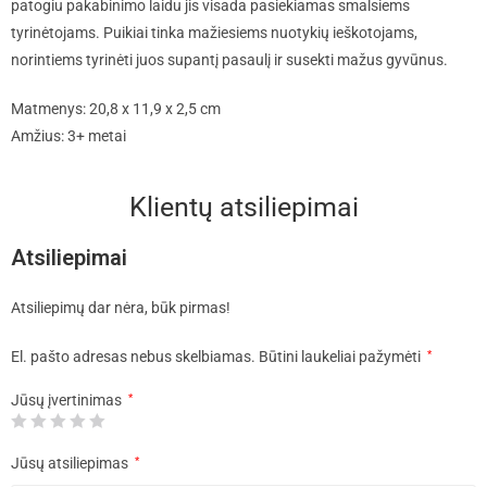
patogiu pakabinimo laidu jis visada pasiekiamas smalsiems
tyrinėtojams. Puikiai tinka mažiesiems nuotykių ieškotojams,
norintiems tyrinėti juos supantį pasaulį ir susekti mažus gyvūnus.
Matmenys: 20,8 x 11,9 x 2,5 cm
Amžius: 3+ metai
Klientų atsiliepimai
Atsiliepimai
Atsiliepimų dar nėra, būk pirmas!
El. pašto adresas nebus skelbiamas.
Būtini laukeliai pažymėti
*
Jūsų įvertinimas
*
Jūsų atsiliepimas
*