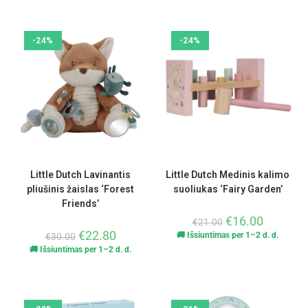
-24%
-24%
Little Dutch Lavinantis
Little Dutch Medinis kalimo
pliušinis žaislas ‘Forest
suoliukas ‘Fairy Garden’
Friends’
€
16.00
€
21.00
€
22.80
🚚 Išsiuntimas per 1–2 d. d.
€
30.00
🚚 Išsiuntimas per 1–2 d. d.