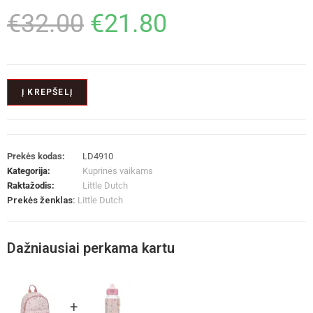
€
32.00
€
21.80
Į KREPŠELĮ
Prekės kodas:
LD4910
Kategorija:
Kuprinės vaikams
Raktažodis:
Little Dutch
Prekės ženklas:
Little Dutch
Dažniausiai perkama kartu
+