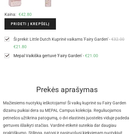
Kaina:
€
42.80
PRIDETI Į KREPŠELĮ
Ši prekė: Little Dutch Kuprinė vaikams 'Fairy Garden'
-
€
32.00
€
21.80
Mepal Vaikiška gertuvė 'Fairy Garden'
-
€
21.00
Prekės aprašymas
Mažiesiems nuotykių ieškotojams! Ši vaikų kuprinė su Fairy Garden
dizainu puikiai dera su MEPAL Campus kolekcija. Reguliuojamos
petnešos užtikrina patogumą, o dvi elastinės juostelės viduje padeda
gertuves išlaikyti stačias. Vardinė etiketė suteikia dar daugiau
praktiškumo. Stilinga, patogi ir pasiruošusi kiekvienam nuotykiui!