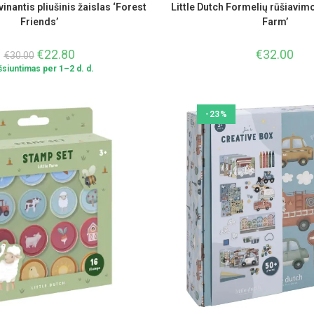
vinantis pliušinis žaislas ‘Forest
Little Dutch Formelių rūšiavimo
Friends’
Farm’
€
22.80
€
32.00
€
30.00
Išsiuntimas per 1–2 d. d.
-23%