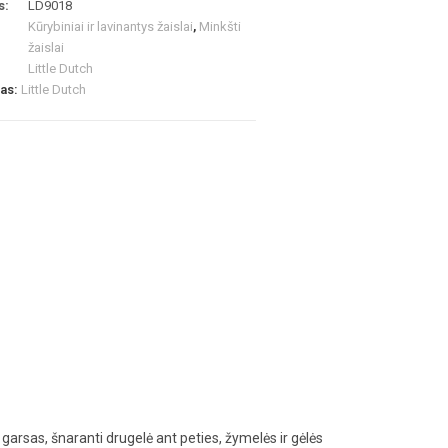
s:
LD9018
Kūrybiniai ir lavinantys žaislai
,
Minkšti
žaislai
Little Dutch
las:
Little Dutch
s garsas, šnaranti drugelė ant peties, žymelės ir gėlės