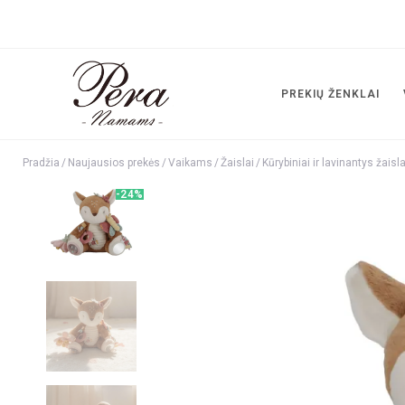
PREKIŲ ŽENKLAI
Pradžia
/
Naujausios prekės
/
Vaikams
/
Žaislai
/
Kūrybiniai ir lavinantys žaisla
-24%