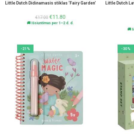
Little Dutch Didinamasis stiklas ‘Fairy Garden’
Little Dutch La
€
11.80
€
17.00
🚚 Išsiuntimas per 1–2 d. d.
🚚 
-21%
-30%