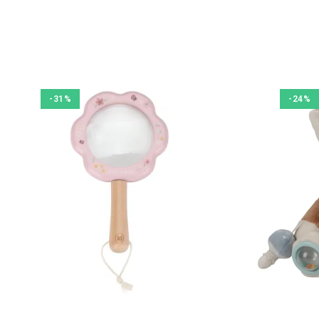
-31%
-24%