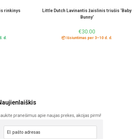
is rinkinys
Little Dutch Lavinantis žaislinis triušis ‘Baby
Bunny’
€
30.00
. d.
📦 Išsiuntimas per 3–10 d. d.
Naujienlaiškis
aukite pranešimus apie naujas prekes, akcijas pirmi!