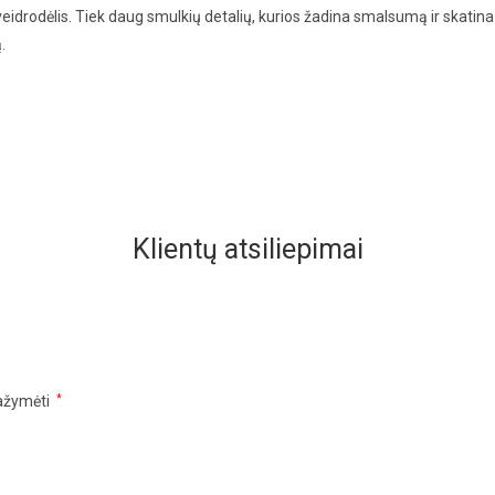
eidrodėlis. Tiek daug smulkių detalių, kurios žadina smalsumą ir skatina t
.
Klientų atsiliepimai
pažymėti
*