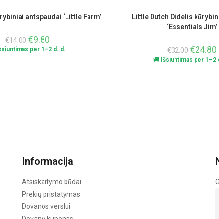
rybiniai antspaudai ‘Little Farm’
Little Dutch Didelis kūrybin
‘Essentials Jim’
€
9.80
€
14.00
€
24.80
Išsiuntimas per 1–2 d. d.
€
32.00
🚚 Išsiuntimas per 1–2 d
Informacija
Atsiskaitymo būdai
G
Prekių pristatymas
Dovanos verslui
Dovanų kuponas