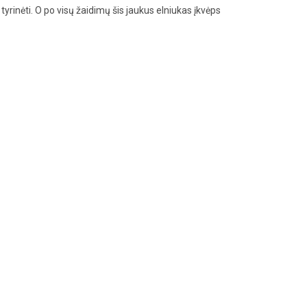
yrinėti. O po visų žaidimų šis jaukus elniukas įkvėps