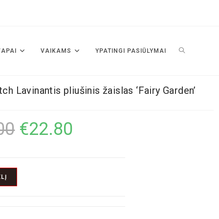
VAPAI
VAIKAMS
YPATINGI PASIŪLYMAI
tch Lavinantis pliušinis žaislas ‘Fairy Garden’
00
€
22.80
LĮ