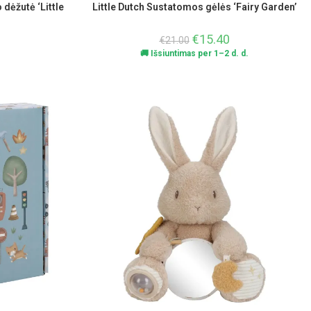
 dėžutė ‘Little
Little Dutch Sustatomos gėlės ‘Fairy Garden’
€
15.40
€
21.00
🚚 Išsiuntimas per 1–2 d. d.