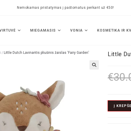
Nemokamas pristatymas į paštomatus perkant už €50!
VIRTUVĖ
MIEGAMASIS
VONIA
KOSMETIKA IR K
i
/
Little Dutch Lavinantis pliušinis žaislas ‘Fairy Garden’
Little Du
🔍
€
30.
Į KREPŠE