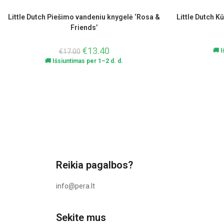
Little Dutch Piešimo vandeniu knygelė ‘Rosa &
Little Dutch Kū
Friends’
€
13.40
🚚 
€
17.00
🚚 Išsiuntimas per 1–2 d. d.
Reikia pagalbos?
info@pera.lt
Sekite mus