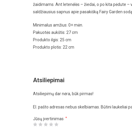
žaidimams. Ant letenėlės – žiedai, o po kita pėdute – v
saldžiausius sapnus apie pasakišką Fairy Garden sodą
Minimalus amžius: 0+ mėn.
Pakuotės aukštis: 27 cm
Produkto ilgis: 25 cm
Produkto plotis: 22 cm
Atsiliepimai
Atsiliepimų dar nėra, būk pirmas!
El. pašto adresas nebus skelbiamas.
Būtini laukeliai 
Jūsų įvertinimas
*