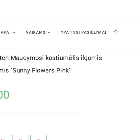
VAPAI
VAIKAMS
YPATINGI PASIŪLYMAI
utch Maudymosi kostiumėlis ilgomis
is ´Sunny Flowers Pink´
00