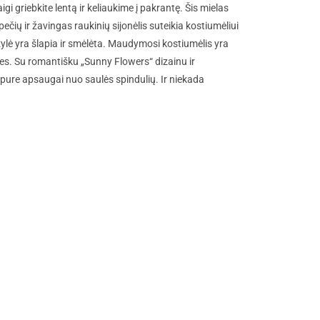
griebkite lentą ir keliaukime į pakrantę. Šis mielas
ių ir žavingas raukinių sijonėlis suteikia kostiumėliui
ylė yra šlapia ir smėlėta. Maudymosi kostiumėlis yra
nes. Su romantišku „Sunny Flowers“ dizainu ir
pure apsaugai nuo saulės spindulių. Ir niekada