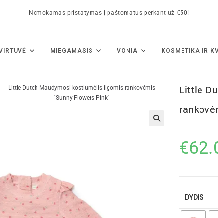
Nemokamas pristatymas į paštomatus perkant už €50!
VIRTUVĖ
MIEGAMASIS
VONIA
KOSMETIKA IR K
/
Little Dutch Maudymosi kostiumėlis ilgomis rankovėmis
Little D
´Sunny Flowers Pink´
rankovėm
🔍
€
62.
DYDIS