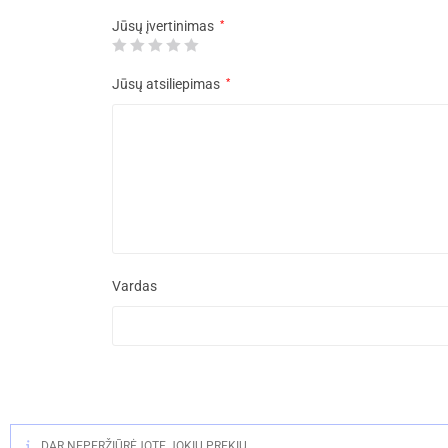
Jūsų įvertinimas
*
Jūsų atsiliepimas
*
Vardas
DAR NEPERŽIŪRĖJOTE JOKIŲ PREKIŲ.