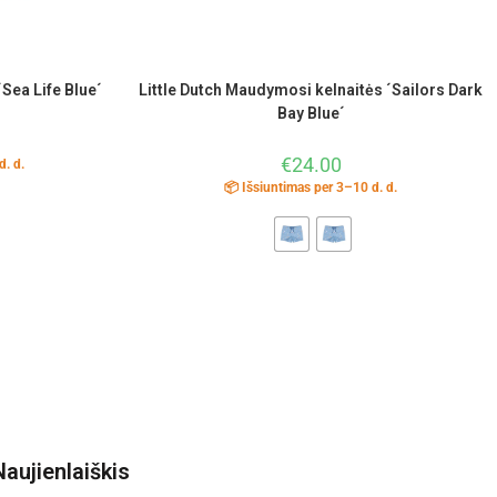
Sea Life Blue´
Little Dutch Maudymosi kelnaitės ´Sailors Dark
Bay Blue´
€
24.00
d. d.
📦 Išsiuntimas per 3–10 d. d.
Naujienlaiškis