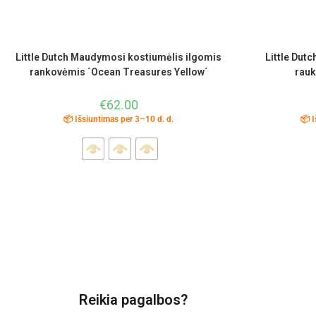
Little Dutch Maudymosi kostiumėlis ilgomis
Little Dut
rankovėmis ´Ocean Treasures Yellow´
rauk
€
62.00
📦 Išsiuntimas per 3–10 d. d.
📦 I
Reikia pagalbos?