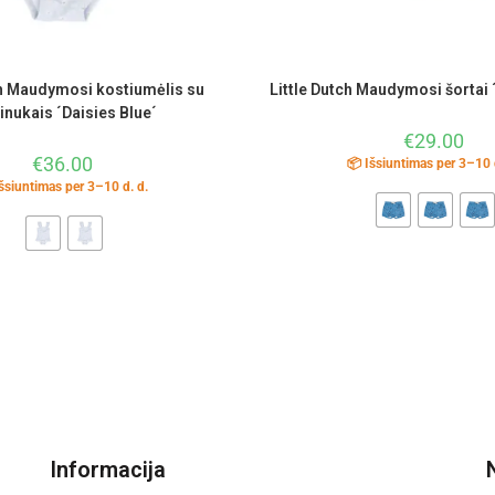
ch Maudymosi kostiumėlis su
Little Dutch Maudymosi šortai ´
inukais ´Daisies Blue´
€
29.00
€
36.00
📦 Išsiuntimas per 3–10 
šsiuntimas per 3–10 d. d.
Informacija