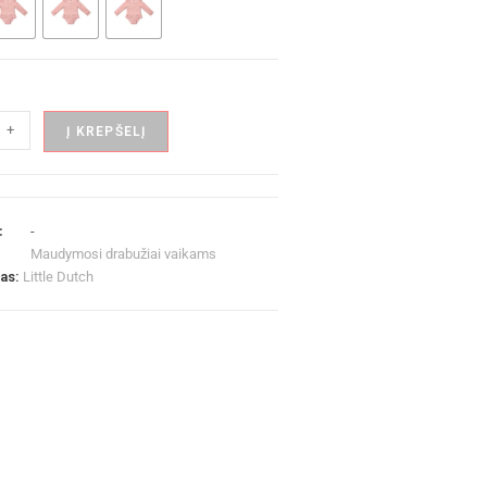
+
Į KREPŠELĮ
:
-
Maudymosi drabužiai vaikams
las:
Little Dutch