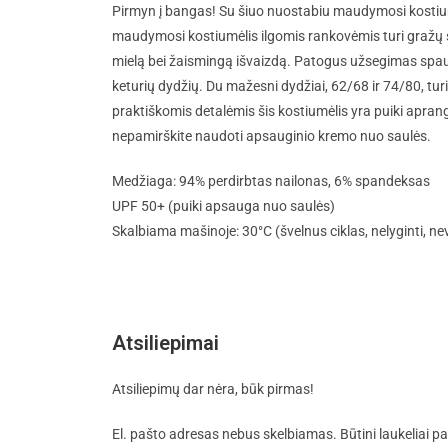
Pirmyn į bangas! Su šiuo nuostabiu maudymosi kostiumėl
maudymosi kostiumėlis ilgomis rankovėmis turi gražų šv
mielą bei žaismingą išvaizdą. Patogus užsegimas spaus
keturių dydžių. Du mažesni dydžiai, 62/68 ir 74/80, tu
praktiškomis detalėmis šis kostiumėlis yra puiki apra
nepamirškite naudoti apsauginio kremo nuo saulės.
Medžiaga: 94% perdirbtas nailonas, 6% spandeksas
UPF 50+ (puiki apsauga nuo saulės)
Skalbiama mašinoje: 30°C (švelnus ciklas, nelyginti, nev
Atsiliepimai
Atsiliepimų dar nėra, būk pirmas!
El. pašto adresas nebus skelbiamas.
Būtini laukeliai 