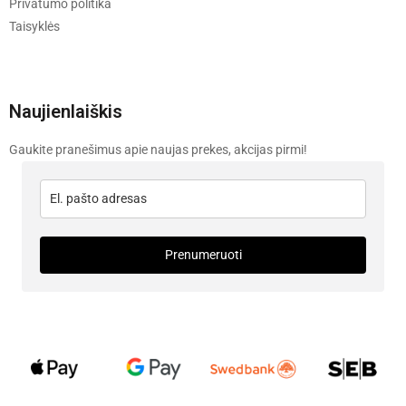
Privatumo politika
Taisyklės
Naujienlaiškis
Gaukite pranešimus apie naujas prekes, akcijas pirmi!
Prenumeruoti