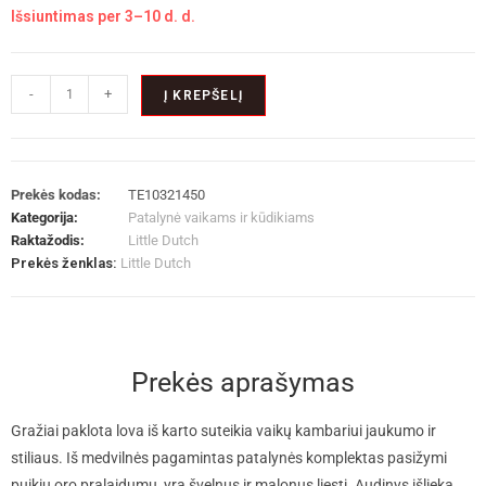
Išsiuntimas per 3–10 d. d.
-
+
Į KREPŠELĮ
Prekės kodas:
TE10321450
Kategorija:
Patalynė vaikams ir kūdikiams
Raktažodis:
Little Dutch
Prekės ženklas:
Little Dutch
Prekės aprašymas
Gražiai paklota lova iš karto suteikia vaikų kambariui jaukumo ir
stiliaus. Iš medvilnės pagamintas patalynės komplektas pasižymi
puikiu oro pralaidumu, yra švelnus ir malonus liesti. Audinys išlieka