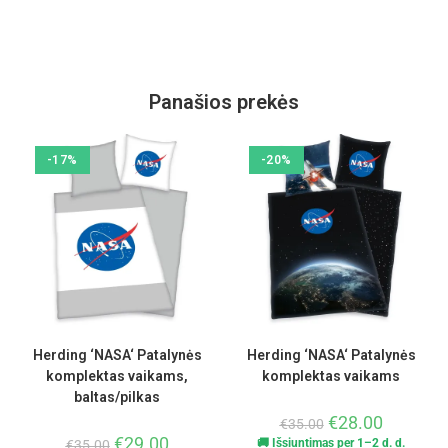
Panašios prekės
-17%
-20%
Herding ‘NASA‘ Patalynės
Herding ‘NASA‘ Patalynės
komplektas vaikams,
komplektas vaikams
baltas/pilkas
€
28.00
€
35.00
€
29.00
🚚 Išsiuntimas per 1–2 d. d.
€
35.00