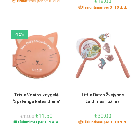
€
18.00
📦 Išsiuntimas per 3–10 d. d.
📦 Išsiuntimas per 3–10 d. d.
-12%
Trixie Vonios knygelė
Little Dutch Žvejybos
‘Spalvinga katės diena’
žaidimas rožinis
€
11.50
€
30.00
€
13.00
🚚 Išsiuntimas per 1–2 d. d.
📦 Išsiuntimas per 3–10 d. d.