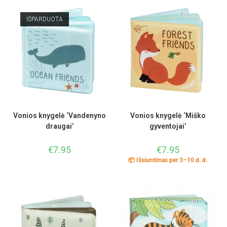
IŠPARDUOTA
Vonios knygelė ‘Vandenyno
Vonios knygelė ‘Miško
draugai’
gyventojai’
€
7.95
€
7.95
📦 Išsiuntimas per 3–10 d. d.