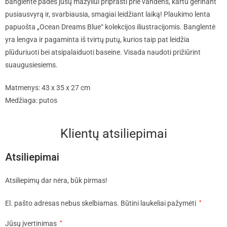
banglentė padės jūsų mažyliui priprasti prie vandens, kartu gerinant
pusiausvyrą ir, svarbiausia, smagiai leidžiant laiką! Plaukimo lenta
papuošta „Ocean Dreams Blue“ kolekcijos iliustracijomis. Banglentė
yra lengva ir pagaminta iš tvirtų putų, kurios taip pat leidžia
plūduriuoti bei atsipalaiduoti baseine. Visada naudoti prižiūrint
suaugusiesiems.
Matmenys: 43 x 35 x 27 cm
Medžiaga: putos
Klientų atsiliepimai
Atsiliepimai
Atsiliepimų dar nėra, būk pirmas!
El. pašto adresas nebus skelbiamas.
Būtini laukeliai pažymėti
*
Jūsų įvertinimas
*