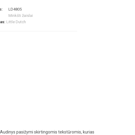
s:
LD4805
Minkšti žaislai
las:
Little Dutch
s. Audinys pasižymi skirtingomis tekstūromis, kurias