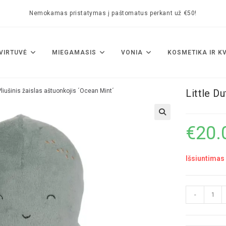
Nemokamas pristatymas į paštomatus perkant už €50!
VIRTUVĖ
MIEGAMASIS
VONIA
KOSMETIKA IR K
Pliušinis žaislas aštuonkojis ´Ocean Mint´
Little D
🔍
€
20.
Išsiuntimas 
-