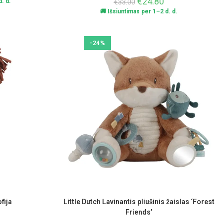
€
24.80
. d.
€
33.00
🚚 Išsiuntimas per 1–2 d. d.
-24%
fija
Little Dutch Lavinantis pliušinis žaislas ‘Forest
Friends’