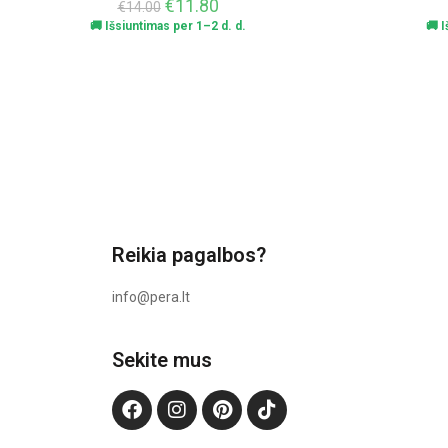
€
11.80
€
14.00
🚚 Išsiuntimas per 1–2 d. d.
🚚 
Reikia pagalbos?
info@pera.lt
Sekite mus