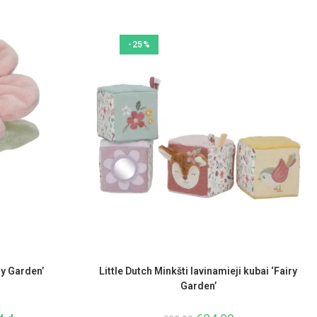
-25%
ry Garden’
Little Dutch Minkšti lavinamieji kubai ‘Fairy
Garden’