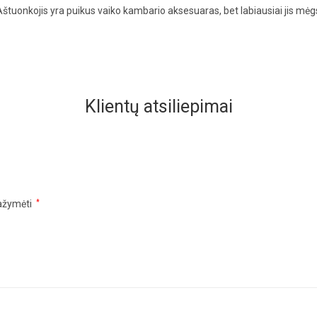
. Aštuonkojis yra puikus vaiko kambario aksesuaras, bet labiausiai jis mėg
Klientų atsiliepimai
pažymėti
*