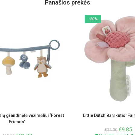
Panašios prekės
-30%
islų grandinėlė vežimėliui ‘Forest
Little Dutch Barškutis ‘Fai
Friends’
€
9.85
€
14.00