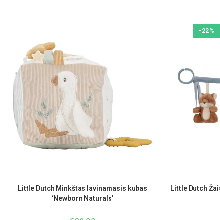
-22%
Little Dutch Minkštas lavinamasis kubas
Little Dutch Ža
‘Newborn Naturals’