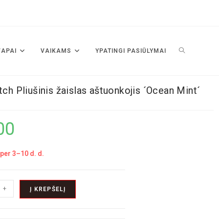
VAPAI
VAIKAMS
YPATINGI PASIŪLYMAI
utch Pliušinis žaislas aštuonkojis ´Ocean Mint´
00
per 3–10 d. d.
+
Į KREPŠELĮ