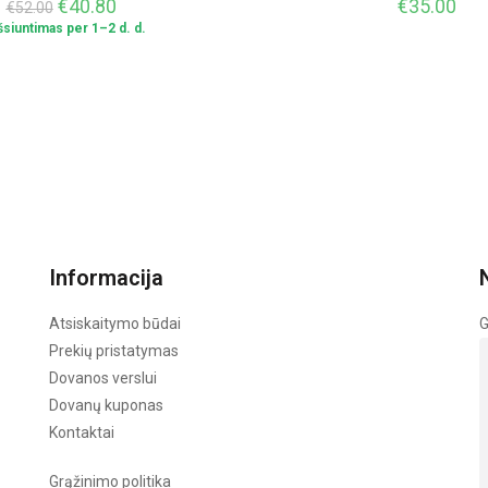
€
40.80
€
35.00
€
52.00
Išsiuntimas per 1–2 d. d.
Informacija
Atsiskaitymo būdai
G
Prekių pristatymas
Dovanos verslui
Dovanų kuponas
Kontaktai
Grąžinimo politika