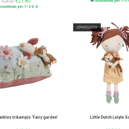
€
21.80
🚚 Išsiuntimas per 1–2 d
€
28.00
Išsiuntimas per 1–2 d. d.
IŠPARDUOTA
Veiklos trikampis ‘Fairy garden’
Little Dutch Lėlytė So