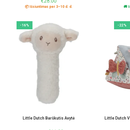
€
28.00
📦 Išsiuntimas per 3–10 d. d.
🚚 
-16%
-22%
Little Dutch Barškutis Avytė
Little Dutch 