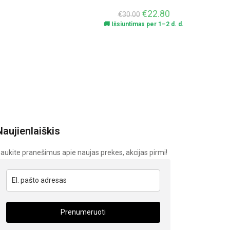
€
22.80
€
30.00
🚚 Išsiuntimas per 1–2 d. d.
Naujienlaiškis
aukite pranešimus apie naujas prekes, akcijas pirmi!
Prenumeruoti