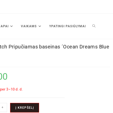
VAPAI
VAIKAMS
YPATINGI PASIŪLYMAI
utch Pripučiamas baseinas ´Ocean Dreams Blue
00
per 3–10 d. d.
+
Į KREPŠELĮ