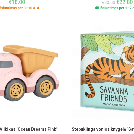
€
18.00
€
22.80
€
30.00
šsiuntimas per 3–10 d. d.
🚚 Išsiuntimas per 1–2 d
h Vilkikas ‘Ocean Dreams Pink’
Stebuklinga vonios knygelė ‘Sa