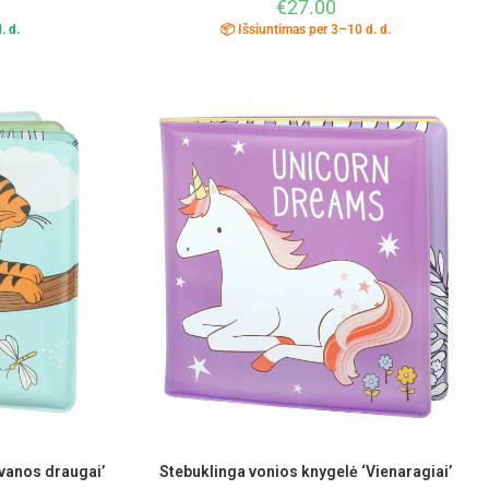
€
27.00
. d.
📦 Išsiuntimas per 3–10 d. d.
vanos draugai’
Stebuklinga vonios knygelė ‘Vienaragiai’