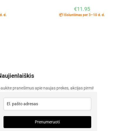
€
11.95
d. d.
📦 Išsiuntimas per 3–10 d. d.
Naujienlaiškis
aukite pranešimus apie naujas prekes, akcijas pirmi!
Prenumeruoti