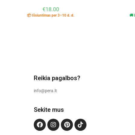
€
18.00
📦 Išsiuntimas per 3–10 d. d.
🚚 
Reikia pagalbos?
info@pera.lt
Sekite mus