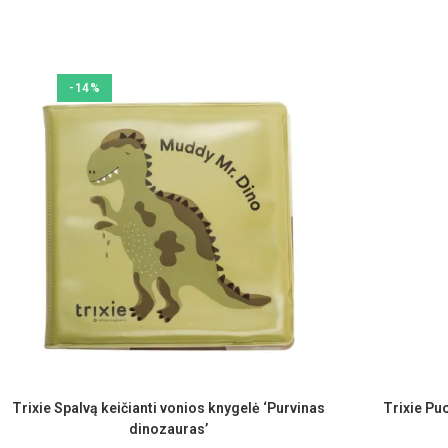
-14%
Trixie Spalvą keičianti vonios knygelė ‘Purvinas
Trixie Puo
dinozauras’