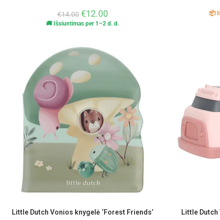
€
12.00
📦 I
€
14.00
🚚 Išsiuntimas per 1–2 d. d.
Little Dutch Vonios knygelė ‘Forest Friends’
Little Dutc