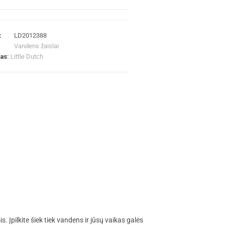
:
LD2012388
Vandens žaislai
las:
Little Dutch
Įpilkite šiek tiek vandens ir jūsų vaikas galės