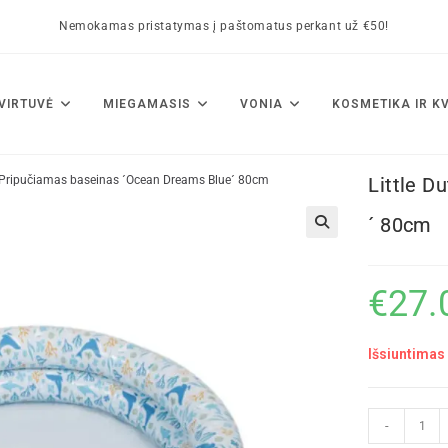
Nemokamas pristatymas į paštomatus perkant už €50!
VIRTUVĖ
MIEGAMASIS
VONIA
KOSMETIKA IR K
h Pripučiamas baseinas ´Ocean Dreams Blue´ 80cm
Little D
´ 80cm
🔍
€
27.
Išsiuntimas 
-