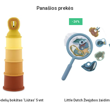
Panašios prekės
-24%
delių bokštas ‘Liūtas’ 5 vnt
Little Dutch Žvejybos žaidi