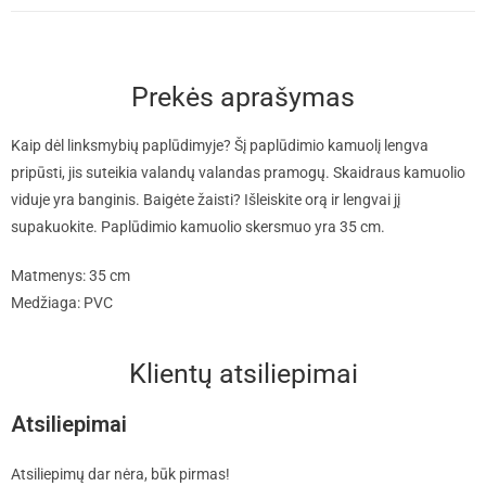
Prekės aprašymas
Kaip dėl linksmybių paplūdimyje? Šį paplūdimio kamuolį lengva
pripūsti, jis suteikia valandų valandas pramogų. Skaidraus kamuolio
viduje yra banginis. Baigėte žaisti? Išleiskite orą ir lengvai jį
supakuokite. Paplūdimio kamuolio skersmuo yra 35 cm.
Matmenys: 35 cm
Medžiaga: PVC
Klientų atsiliepimai
Atsiliepimai
Atsiliepimų dar nėra, būk pirmas!