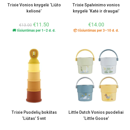
Trixie Vonios knygelė ‘Liūto
Trixie Spalvinimo vonios
kelionė’
knygelė ‘Katė ir draugai’
€
11.50
€
14.00
€
13.00
🚚 Išsiuntimas per 1–2 d. d.
📦 Išsiuntimas per 3–10 d. d.
Trixie Puodelių bokštas
Little Dutch Vonios puodeliai
‘Liūtas’ 5 vnt
‘Little Goose’