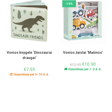
-16%
Vonios knygelė ‘Dinozaurai
Vonios žaislai ‘Mašinos’
draugai’
€
10.90
€
12.95
€
7.95
🚚 Išsiuntimas per 1–2 d. d.
📦 Išsiuntimas per 3–10 d. d.