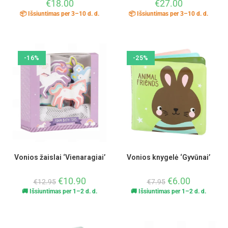
€
18.00
€
27.00
📦 Išsiuntimas per 3–10 d. d.
📦 Išsiuntimas per 3–10 d. d.
-16%
-25%
Vonios žaislai ‘Vienaragiai’
Vonios knygelė ‘Gyvūnai’
€
10.90
€
6.00
€
12.95
€
7.95
🚚 Išsiuntimas per 1–2 d. d.
🚚 Išsiuntimas per 1–2 d. d.