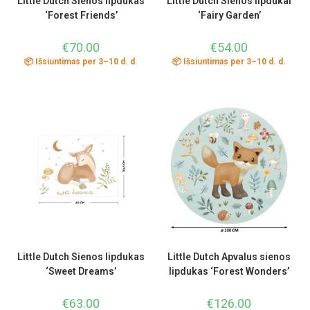
Little Dutch Sienos lipdukas
Little Dutch Sienos lipdukai
‘Forest Friends’
‘Fairy Garden’
€
70.00
€
54.00
📦 Išsiuntimas per 3–10 d. d.
📦 Išsiuntimas per 3–10 d. d.
Little Dutch Sienos lipdukas
Little Dutch Apvalus sienos
‘Sweet Dreams’
lipdukas ‘Forest Wonders’
€
63.00
€
126.00