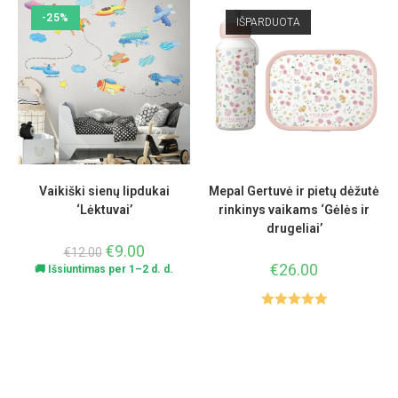
-25%
IŠPARDUOTA
Vaikiški sienų lipdukai
Mepal Gertuvė ir pietų dėžutė
‘Lėktuvai’
rinkinys vaikams ‘Gėlės ir
drugeliai’
€
9.00
€
12.00
€
26.00
🚚 Išsiuntimas per 1–2 d. d.
Įvertinimas
:
5.00
iš 5