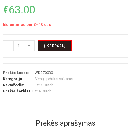
€
63.00
Išsiuntimas per 3–10 d. d.
-
+
Į KREPŠELĮ
Prekės kodas:
WD370030
Kategorija:
Sienų lipdukai vaikams
Raktažodis:
Little Dutch
Prekės ženklas:
Little Dutch
Prekės aprašymas