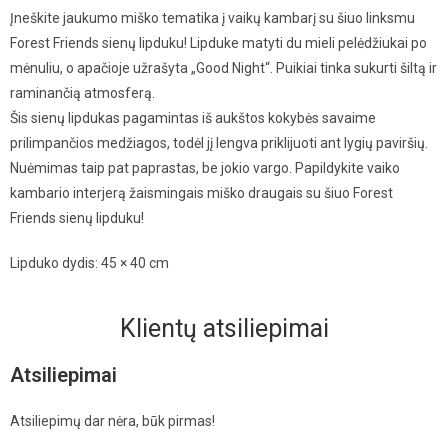
Įneškite jaukumo miško tematika į vaikų kambarį su šiuo linksmu
Forest Friends sienų lipduku! Lipduke matyti du mieli pelėdžiukai po
mėnuliu, o apačioje užrašyta „Good Night“. Puikiai tinka sukurti šiltą ir
raminančią atmosferą.
Šis sienų lipdukas pagamintas iš aukštos kokybės savaime
prilimpančios medžiagos, todėl jį lengva priklijuoti ant lygių paviršių.
Nuėmimas taip pat paprastas, be jokio vargo. Papildykite vaiko
kambario interjerą žaismingais miško draugais su šiuo Forest
Friends sienų lipduku!
Lipduko dydis: 45 × 40 cm
Klientų atsiliepimai
Atsiliepimai
Atsiliepimų dar nėra, būk pirmas!