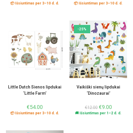
📦 Išsiuntimas per 3–10 d. d.
📦 Išsiuntimas per 3–10 d. d.
-25%
Little Dutch Sienos lipdukai
Vaikiški sienų lipdukai
‘Little Farm’
‘Dinozaurai’
€
54.00
€
9.00
€
12.00
📦 Išsiuntimas per 3–10 d. d.
🚚 Išsiuntimas per 1–2 d. d.