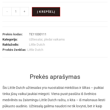
-
+
Į KREPŠELĮ
Prekės kodas:
TE11030111
Kategorija:
Užtiesalai, pledai vaikams
Raktažodis:
Little Dutch
Prekės ženklas:
Little Dutch
Prekės aprašymas
Šis Little Dutch užtiesalas yra nuostabiai minkštas ir šiltas – puikiai
tinka jūsų vaikui jaukiai miegoti. Viena pusė pasiūta iš švelnios
medvilnės su žaismingu Little Dutch raštu, o kita – iš malonaus liesti
pūkuoto audinio. Užtiesalą galima naudoti ne tik lovytei, bet ir kaip