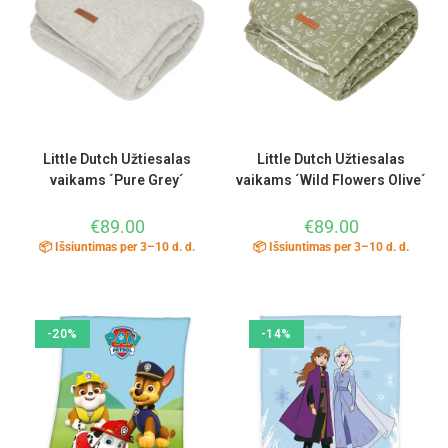
Little Dutch Užtiesalas
Little Dutch Užtiesalas
vaikams ´Pure Grey´
vaikams ´Wild Flowers Olive´
€
89.00
€
89.00
📦 Išsiuntimas per 3–10 d. d.
📦 Išsiuntimas per 3–10 d. d.
-20%
-14%