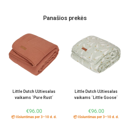
Panašios prekės
Little Dutch Užtiesalas
Little Dutch Užtiesalas
vaikams ´Pure Rust´
vaikams ´Little Goose´
€
96.00
€
96.00
📦 Išsiuntimas per 3–10 d. d.
📦 Išsiuntimas per 3–10 d. d.