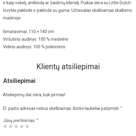
ir kaip vokelį, antklodę ar žaidimų kilimėlį. Puikiai dera su Little Dutch
lovytės paklode ir paklode su guma. Užtiesalas skalbiamas skalbimo
mašinoje.
Išmatavimai: 110 × 140 cm
Viršutinis audinys: 100 % medvilnė
Vidinis audinys: 100 % poliesteris
Klientų atsiliepimai
Atsiliepimai
Atsiliepimų dar nėra, būk pirmas!
El. pašto adresas nebus skelbiamas.
Būtini laukeliai pažymėti
*
Jūsų įvertinimas
*