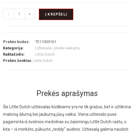
-
+
Į KREPŠELĮ
Prekės kodas:
TE11030161
Kategorija:
Užtiesalai, pledai vaikams
Raktažodis:
Little Dutch
Prekės ženklas:
Little Dutch
Prekės aprašymas
Šis Little Dutch užtiesalas kūdikiams yra ne tik gražus, bet ir užtikrina
malonią šilumą bei jaukumą jūsų vaikui. Viena užtiesalo pusė
pagaminta iš švelnios medvilnės su žaismingu Little Dutch raštu, o
kita – iš minkšto, pūkuoto „teddy“ audinio. Užtiesalą galima naudoti