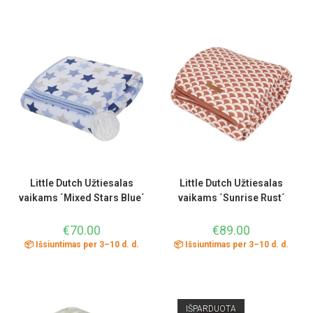
Little Dutch Užtiesalas
Little Dutch Užtiesalas
vaikams ´Mixed Stars Blue´
vaikams ´Sunrise Rust´
€
70.00
€
89.00
📦 Išsiuntimas per 3–10 d. d.
📦 Išsiuntimas per 3–10 d. d.
IŠPARDUOTA