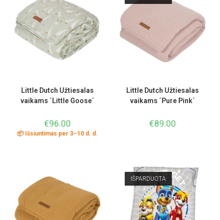
Little Dutch Užtiesalas
Little Dutch Užtiesalas
vaikams ´Little Goose´
vaikams ´Pure Pink´
€
96.00
€
89.00
📦 Išsiuntimas per 3–10 d. d.
IŠPARDUOTA