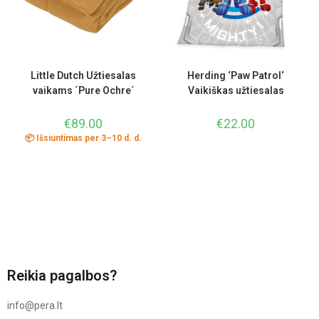
Little Dutch Užtiesalas
Herding ‘Paw Patrol‘
vaikams ´Pure Ochre´
Vaikiškas užtiesalas
€
89.00
€
22.00
📦 Išsiuntimas per 3–10 d. d.
Reikia pagalbos?
info@pera.lt