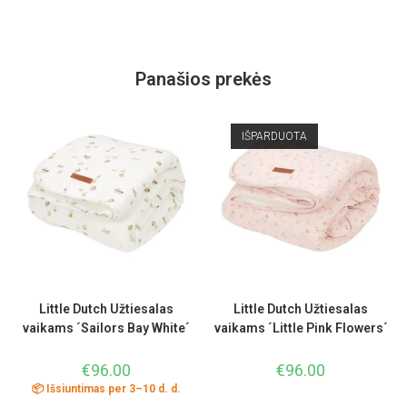
Panašios prekės
IŠPARDUOTA
Little Dutch Užtiesalas
Little Dutch Užtiesalas
vaikams ´Sailors Bay White´
vaikams ´Little Pink Flowers´
€
96.00
€
96.00
📦 Išsiuntimas per 3–10 d. d.