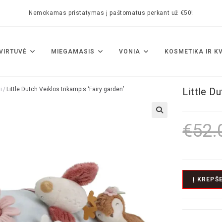
Nemokamas pristatymas į paštomatus perkant už €50!
VIRTUVĖ
MIEGAMASIS
VONIA
KOSMETIKA IR K
i
/
Little Dutch Veiklos trikampis ‘Fairy garden’
Little Du
🔍
€
52.
Į KREPŠE