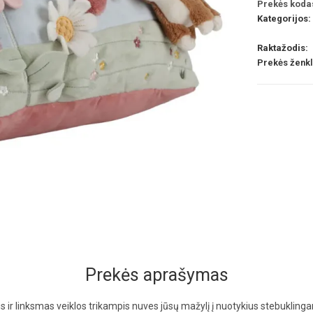
Prekės koda
Kategorijos:
Raktažodis:
Prekės ženk
Prekės aprašymas
us ir linksmas veiklos trikampis nuves jūsų mažylį į nuotykius stebuklingam