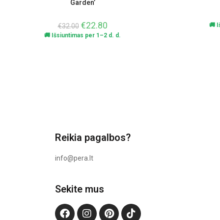
Garden’
€
22.80
🚚 
€
32.00
🚚 Išsiuntimas per 1–2 d. d.
Reikia pagalbos?
info@pera.lt
Sekite mus