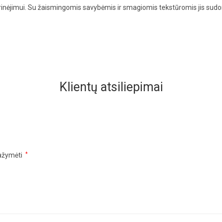
yrinėjimui. Su žaismingomis savybėmis ir smagiomis tekstūromis jis sudom
Klientų atsiliepimai
pažymėti
*