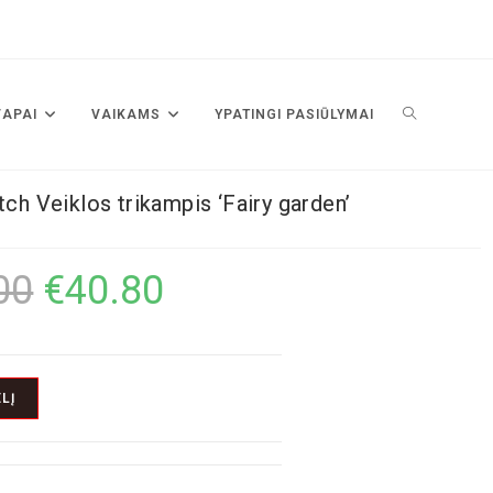
VAPAI
VAIKAMS
YPATINGI PASIŪLYMAI
tch Veiklos trikampis ‘Fairy garden’
00
€
40.80
LĮ