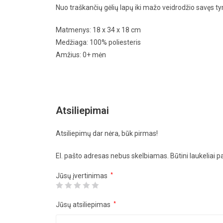
Nuo traškančių gėlių lapų iki mažo veidrodžio savęs t
Matmenys: 18 x 34 x 18 cm
Medžiaga: 100% poliesteris
Amžius: 0+ mėn
Atsiliepimai
Atsiliepimų dar nėra, būk pirmas!
El. pašto adresas nebus skelbiamas.
Būtini laukeliai 
Jūsų įvertinimas
*
Jūsų atsiliepimas
*