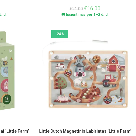
€
16.00
€
21.00
. d.
🚚 Išsiuntimas per 1–2 d. d.
-24%
ai ‘Little Farm’
Little Dutch Magnetinis Labirintas ‘Little Farm’