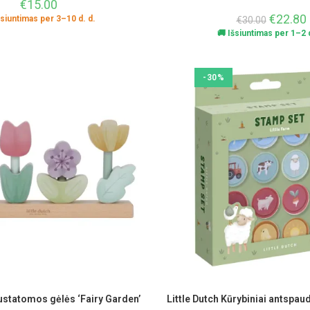
€
15.00
€
22.80
šsiuntimas per 3–10 d. d.
€
30.00
🚚 Išsiuntimas per 1–2 d
-30%
Sustatomos gėlės ‘Fairy Garden’
Little Dutch Kūrybiniai antspaud