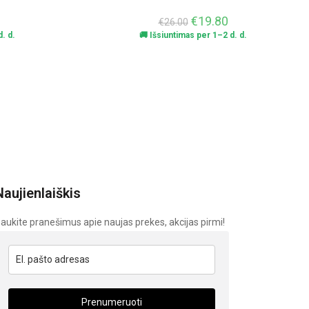
€
19.80
€
26.00
. d.
🚚 Išsiuntimas per 1–2 d. d.
Naujienlaiškis
aukite pranešimus apie naujas prekes, akcijas pirmi!
Prenumeruoti