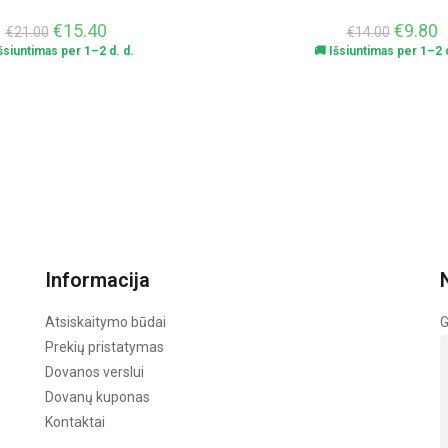
€
15.40
€
9.80
€
21.00
€
14.00
Išsiuntimas per 1–2 d. d.
🚚 Išsiuntimas per 1–2 d
Informacija
Atsiskaitymo būdai
G
Prekių pristatymas
Dovanos verslui
Dovanų kuponas
Kontaktai