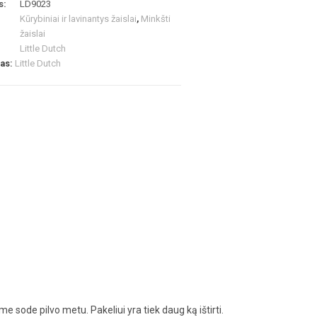
s:
LD9023
Kūrybiniai ir lavinantys žaislai
,
Minkšti
žaislai
Little Dutch
las:
Little Dutch
e sode pilvo metu. Pakeliui yra tiek daug ką ištirti.