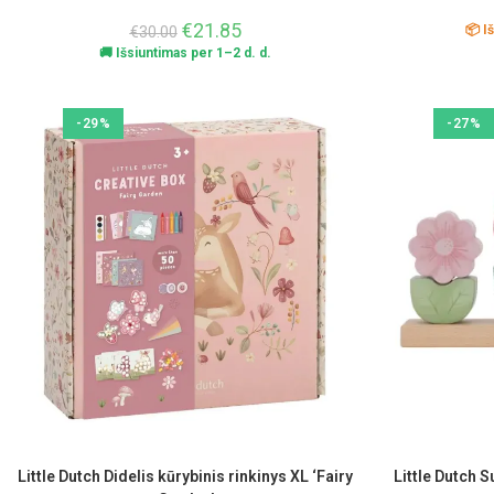
€
21.85
📦 I
€
30.00
🚚 Išsiuntimas per 1–2 d. d.
-29%
-27%
Little Dutch Didelis kūrybinis rinkinys XL ‘Fairy
Little Dutch 